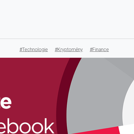
#Technologie
#Kryptoměny
#Finance