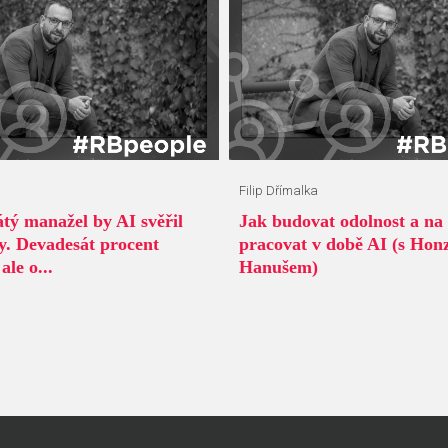
Filip Dřímalka
tý manažel by AI svěřil
Jak budovat odolnost a na
my. Devadesát procent
pracovat v době AI (s Hon
ale o...
Hanušem)