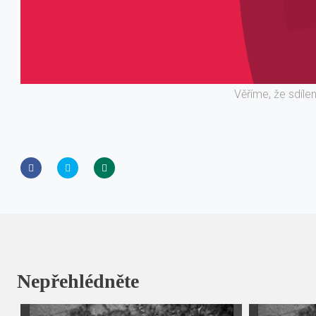
Věříme, že sdíle
Nepřehlédněte