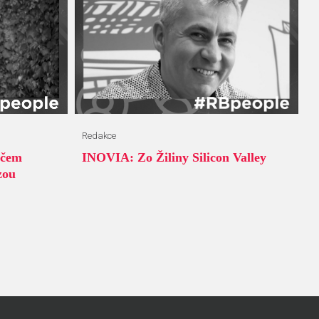
Redakce
 čem
INOVIA: Zo Žiliny Silicon Valley
zou