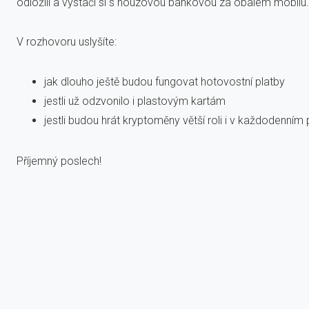
odložili a vystačí si s nouzovou bankovou za obalem mobilu.
V rozhovoru uslyšíte:
jak dlouho ještě budou fungovat hotovostní platby
jestli už odzvonilo i plastovým kartám
jestli budou hrát kryptoměny větší roli i v každodenním
Příjemný poslech!