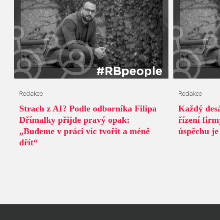
Redakce
Redakce
Strach z AI? Podle odborníka Filipa
Každý desá
Dřímalky přijde pravý opak:
řízení fir
„Budeme v práci víc tvořit a méně
úspěchu je 
dřít“