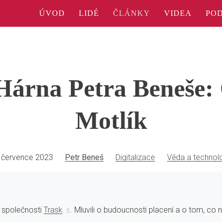
ÚVOD
LIDÉ
ČLÁNKY
VIDEA
PO
rna Petra Beneše:
Motlík
 července 2023
Petr Beneš
Digitalizace
Věda a technol
e společnosti
Trask
. Mluvili o budoucnosti placení a o tom, co