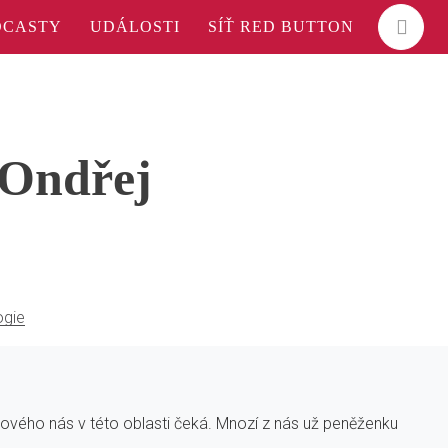
DCASTY
UDÁLOSTI
SÍŤ RED BUTTON
 Ondřej
ogie
 nového nás v této oblasti čeká. Mnozí z nás už peněženku