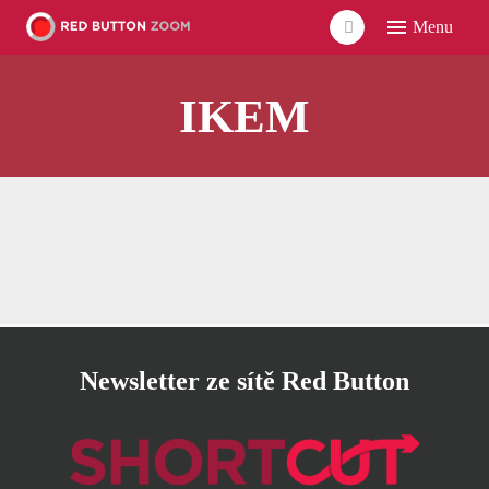
Menu
ÚVO
IKEM
LIDÉ
ČLÁ
VID
POD
UDÁ
SÍŤ
Newsletter ze sítě Red Button