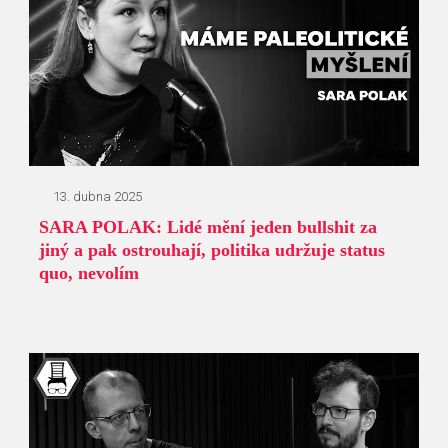
13. dubna 2025
SARA POLAK: Lidé mění jeden bullshit za
jiný a pak ostrouhají, politika udržuje status
quo, nevolím