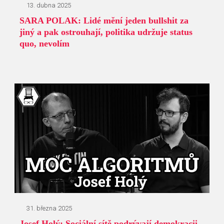
13. dubna 2025
SARA POLAK: Lidé mění jeden bullshit za
jiný a pak ostrouhají, politika udržuje status
quo, nevolím
31. března 2025
Josef Holý: Sociální sítě podrývají demokracii -