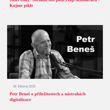
Kujme pikle
03. března 2025
Petr Beneš o příležitostech a nástrahách
digitalizace