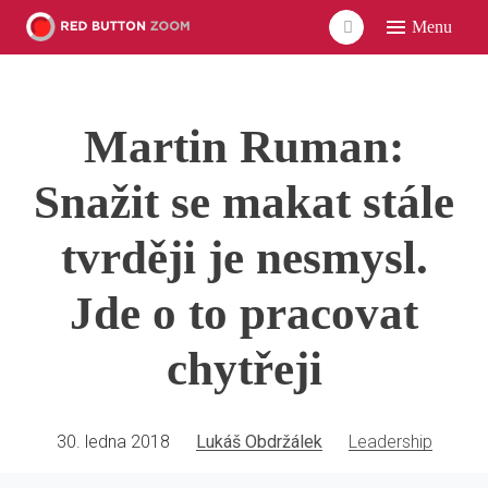
Menu
ÚVO
LIDÉ
Martin Ruman:
ČLÁ
VID
Snažit se makat stále
POD
tvrději je nesmysl.
UDÁ
Jde o to pracovat
SÍŤ
chytřeji
30. ledna 2018
Lukáš Obdržálek
Leadership