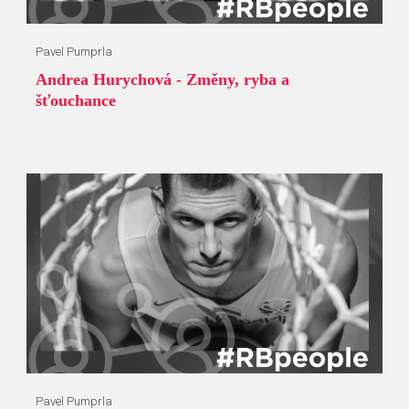
Pavel Pumprla
Andrea Hurychová - Změny, ryba a
šťouchance
Pavel Pumprla