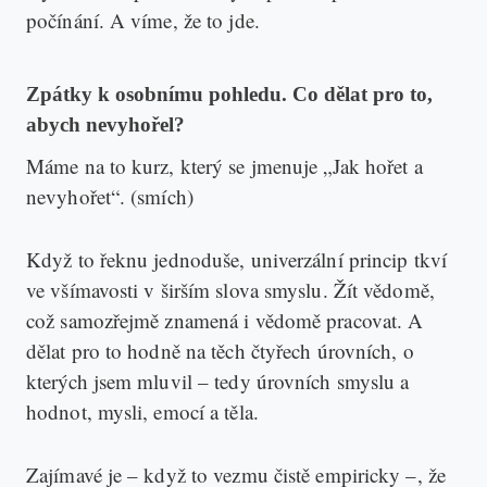
počínání. A víme, že to jde.
Zpátky k osobnímu pohledu. Co dělat pro to,
abych nevyhořel?
Máme na to kurz, který se jmenuje „Jak hořet a
nevyhořet“. (smích)
Když to řeknu jednoduše, univerzální princip tkví
ve všímavosti v širším slova smyslu. Žít vědomě,
což samozřejmě znamená i vědomě pracovat. A
dělat pro to hodně na těch čtyřech úrovních, o
kterých jsem mluvil – tedy úrovních smyslu a
hodnot, mysli, emocí a těla.
Zajímavé je – když to vezmu čistě empiricky –, že