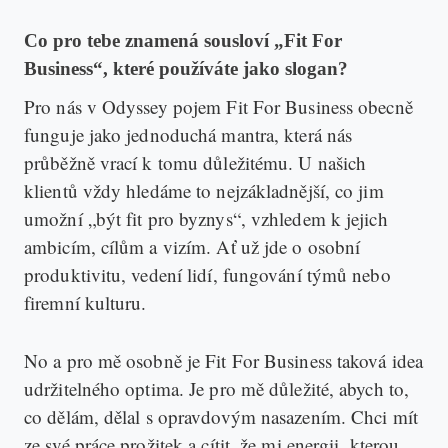
Co pro tebe znamená sousloví „Fit For
Business“, které používáte jako slogan?
Pro nás v Odyssey pojem Fit For Business obecně
funguje jako jednoduchá mantra, která nás
průběžně vrací k tomu důležitému. U našich
klientů vždy hledáme to nejzákladnější, co jim
umožní „být fit pro byznys“, vzhledem k jejich
ambicím, cílům a vizím. Ať už jde o osobní
produktivitu, vedení lidí, fungování týmů nebo
firemní kulturu.
No a pro mě osobně je Fit For Business taková idea
udržitelného optima. Je pro mě důležité, abych to,
co dělám, dělal s opravdovým nasazením. Chci mít
ze své práce prožitek a cítit, že mi energii, kterou