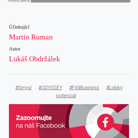
Účinkující
Martin Ruman
Autor
Lukáš Obdržálek
#Smysl
#ODYSSEY
#Fit4Business
#Lidský
potenciál