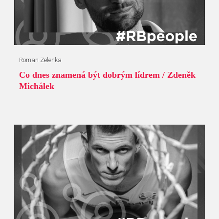
Roman Zelenka
Co dnes znamená být dobrým lídrem / Zdeněk
Michálek