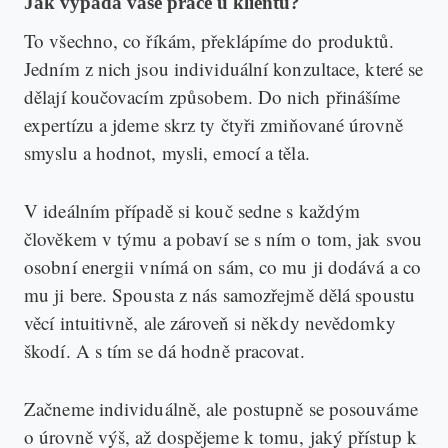
Jak vypadá vaše práce u klientů?
To všechno, co říkám, překlápíme do produktů.
Jedním z nich jsou individuální konzultace, které se
dělají koučovacím způsobem. Do nich přinášíme
expertízu a jdeme skrz ty čtyři zmiňované úrovně
smyslu a hodnot, mysli, emocí a těla.
V ideálním případě si kouč sedne s každým
člověkem v týmu a pobaví se s ním o tom, jak svou
osobní energii vnímá on sám, co mu ji dodává a co
mu ji bere. Spousta z nás samozřejmě dělá spoustu
věcí intuitivně, ale zároveň si někdy nevědomky
škodí. A s tím se dá hodně pracovat.
Začneme individuálně, ale postupně se posouváme
o úrovně výš, až dospějeme k tomu, jaký přístup k