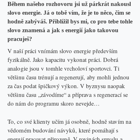
Během našeho rozhovoru jsi už párkrát nakousl
slovo energie. Já o tobě vím, že je to něco, čím se
hodně zabýváš. Přiblížil bys mi, co pro tebe tohle
slovo znamená a jak s energií jako takovou
pracuješ?
V naší práci vnímám slovo energie především
fyzikálně. Jako kapacitu vykonat práci. Dobrá
analogie jsou v tomhle vrcholoví sportovci. Ti
většinu času trénují a regenerují, aby mohli jednou
za čas podat špičkový výkon. V byznysu naopak
většinu času „závodíme“ a příprava s regenerací se
do nám do programu skoro nevejde…
To, co své klienty učím já osobně, hodně stavím na
vědomém budování návyků, které pomáhají s
energií pracovat přirozeně. V rovinách smyslu a