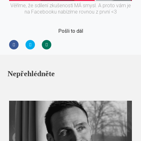
Věříme, že sdílení zkušeností MÁ smysl. A proto vám je
na Facebooku nabízíme rovnou z první <3
Pošli to dál
Nepřehlédněte