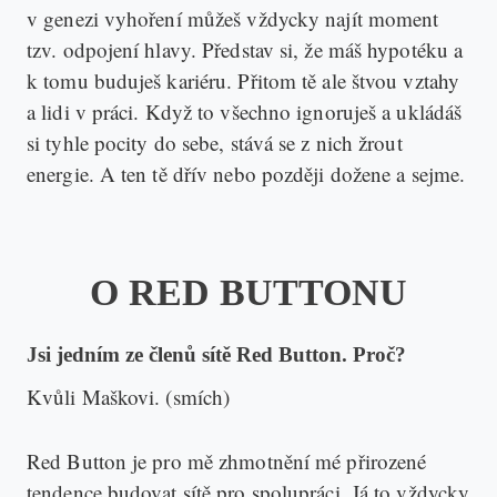
v genezi vyhoření můžeš vždycky najít moment
tzv. odpojení hlavy. Představ si, že máš hypotéku a
k tomu buduješ kariéru. Přitom tě ale štvou vztahy
a lidi v práci. Když to všechno ignoruješ a ukládáš
si tyhle pocity do sebe, stává se z nich žrout
energie. A ten tě dřív nebo později dožene a sejme.
O RED BUTTONU
Jsi jedním ze členů sítě Red Button. Proč?
Kvůli Maškovi. (smích)
Red Button je pro mě zhmotnění mé přirozené
tendence budovat sítě pro spolupráci. Já to vždycky