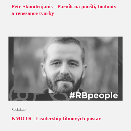
Petr Skondrojanis - Parník na poušti, hodnoty
a renesance tvorby
Redakce
KMOTR | Leadership filmových postav