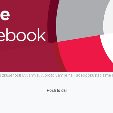
ní zkušeností MÁ smysl. A proto vám je na Facebooku nabízíme 
Pošli to dál