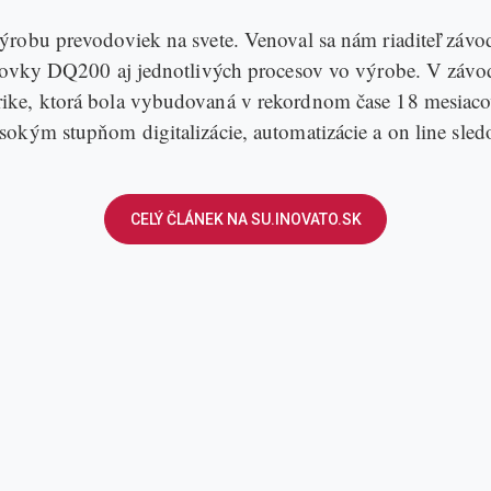
ýrobu prevodoviek na svete. Venoval sa nám riaditeľ záv
odovky DQ200 aj jednotlivých procesov vo výrobe. V záv
ike, ktorá bola vybudovaná v rekordnom čase 18 mesiacov
okým stupňom digitalizácie, automatizácie a on line sled
CELÝ ČLÁNEK NA SU.INOVATO.SK