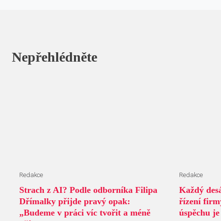
Nepřehlédněte
Redakce
Redakce
Strach z AI? Podle odborníka Filipa
Každý desá
Dřímalky přijde pravý opak:
řízení fir
„Budeme v práci víc tvořit a méně
úspěchu je 