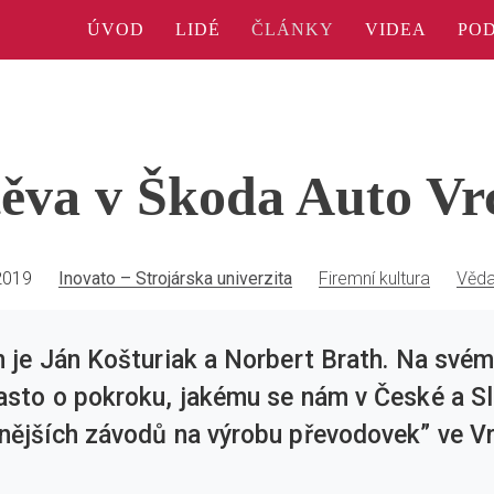
ÚVOD
LIDÉ
ČLÁNKY
VIDEA
PO
ěva v Škoda Auto Vr
2019
Inovato – Strojárska univerzita
Firemní kultura
Věda
ém je Ján Košturiak a Norbert Brath. Na sv
asto o pokroku, jakému se nám v České a Sl
nějších závodů na výrobu převodovek” ve Vr