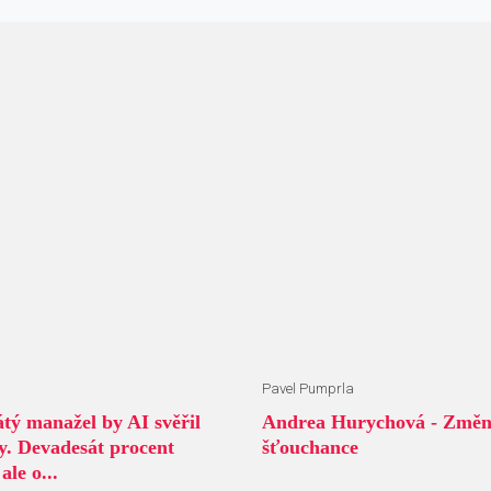
Pavel Pumprla
tý manažel by AI svěřil
Andrea Hurychová - Změny
my. Devadesát procent
šťouchance
ale o...