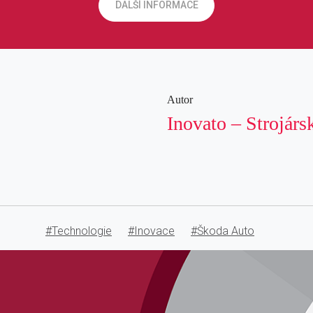
DALŠÍ INFORMACE
Autor
Inovato – Strojárs
#Technologie
#Inovace
#Škoda Auto