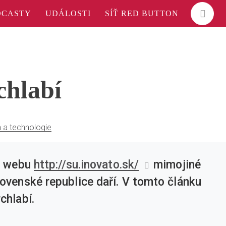
DCASTY
UDÁLOSTI
SÍŤ RED BUTTON
chlabí
 a technologie
ém webu
http://su.inovato.sk/
mimojiné
ovenské republice daří. V tomto článku
chlabí.