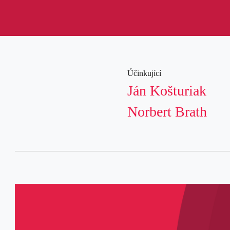
Účinkující
Ján Košturiak
Norbert Brath