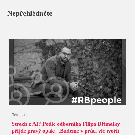
Nepřehlédněte
Redakce
Strach z AI? Podle odborníka Filipa Dřímalky
přijde pravý opak: „Budeme v práci víc tvořit