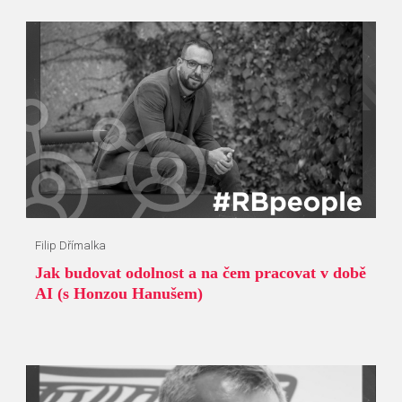
Filip Dřímalka
Jak budovat odolnost a na čem pracovat v době
AI (s Honzou Hanušem)