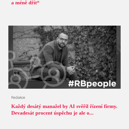
a méně dřít“
Redakce
Každý desátý manažel by AI svěřil řízení firmy.
Devadesát procent úspěchu je ale o...