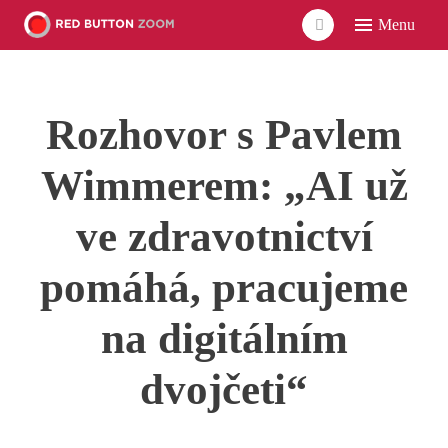
Menu
ÚVO
LIDÉ
Rozhovor s Pavlem
ČLÁ
VID
Wimmerem: „AI už
POD
ve zdravotnictví
UDÁ
pomáhá, pracujeme
SÍŤ
na digitálním
dvojčeti“