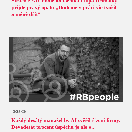
Strach z AI? Podle odborníka Filipa Dřímalky
přijde pravý opak: „Budeme v práci víc tvořit
a méně dřít“
Redakce
Každý desátý manažel by AI svěřil řízení firmy.
Devadesát procent úspěchu je ale o...