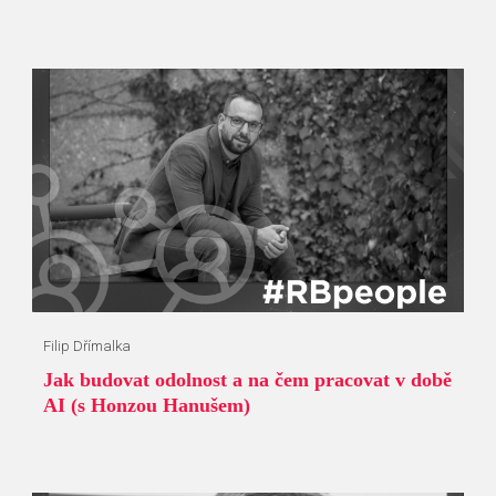
Filip Dřímalka
Jak budovat odolnost a na čem pracovat v době
AI (s Honzou Hanušem)