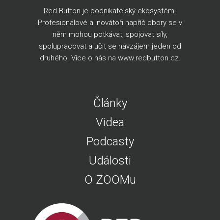
Red Button je podnikatelský ekosystém.
Profesionálové a inovátoři napříč obory se v
něm mohou potkávat, spojovat síly,
spolupracovat a učit se návzájem jeden od
druhého. Více o nás na
www.redbutton.cz
.
Články
Videa
Podcasty
Události
O ZOOMu