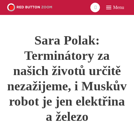
Menu
ÚVO
LIDÉ
Sara Polak:
ČLÁ
VID
Terminátory za
POD
našich životů určitě
UDÁ
nezažijeme, i Muskův
SÍŤ
robot je jen elektřina
a železo