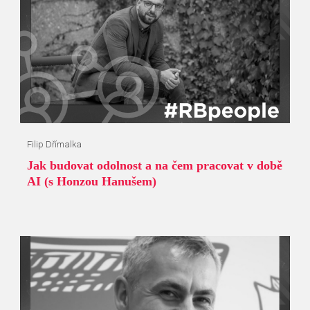
Filip Dřímalka
Jak budovat odolnost a na čem pracovat v době
AI (s Honzou Hanušem)