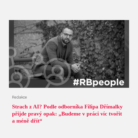
Redakce
Strach z AI? Podle odborníka Filipa Dřímalky
přijde pravý opak: „Budeme v práci víc tvořit
a méně dřít“