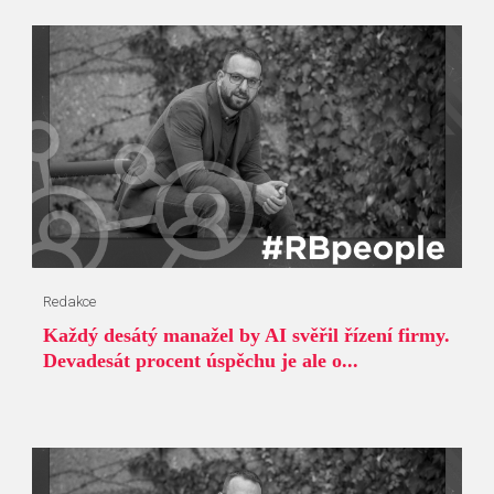
Redakce
Každý desátý manažel by AI svěřil řízení firmy.
Devadesát procent úspěchu je ale o...