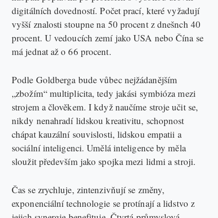
digitálních dovedností. Počet prací, které vyžadují
vyšší znalosti stoupne na 50 procent z dnešnch 40
procent. U vedoucích zemí jako USA nebo Čína se
má jednat až o 66 procent.
Podle Goldberga bude vůbec nejžádanějším
„zbožím“ multiplicita, tedy jakási symbióza mezi
strojem a člověkem. I když naučíme stroje učit se,
nikdy nenahradí lidskou kreativitu, schopnost
chápat kauzální souvislosti, lidskou empatii a
sociální inteligenci. Umělá inteligence by měla
sloužit především jako spojka mezi lidmi a stroji.
Čas se zrychluje, zintenzivňují se změny,
exponenciální technologie se protínají a lidstvo z
jejich synergie benefituje. Čtvrtá průmyslová