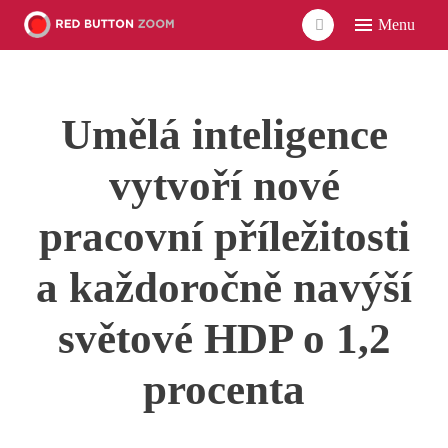
Menu
ÚVO
LIDÉ
Umělá inteligence
ČLÁ
VID
vytvoří nové
POD
pracovní příležitosti
UDÁ
a každoročně navýší
SÍŤ
světové HDP o 1,2
procenta