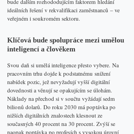
bude dalším rozhododujícím faktorem hledání
ideálních řešení v rekvalifikaci zaměstnanců – ve
veřejném i soukromém sektoru.
Klíčová bude spolupráce mezi umělou
inteligencí a člověkem
Svou daň si umělá inteligence přesto vybere. Na
pracovním trhu dojde k podstatnému snížení
nabídek pozic, jež nevyžadují vyšší digitální
dovednosti a věnují se opakujícím se úlohám.
Náklady na přechod si v součtu vyžádají sedm
bilionů dolarů. Do roku 2030 má poptávka po
nižších digitálních znalostech klesnout ze
současných 40 procent na 30 procent. Zvýší se
naopak poptávka po profesích s vysokou úrovní