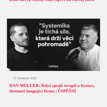
19. července 2025
DAN MÜLLER: Když spojíš terapii a byznys,
dostaneš fungující firmu | ÚSPĚŠNÍ