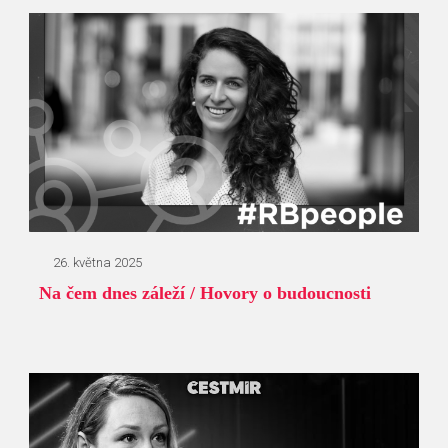
26. května 2025
Na čem dnes záleží / Hovory o budoucnosti