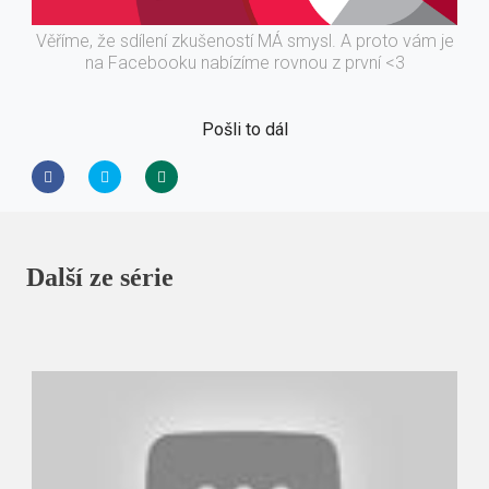
Věříme, že sdílení zkušeností MÁ smysl. A proto vám je
na Facebooku nabízíme rovnou z první <3
Pošli to dál
Další ze série