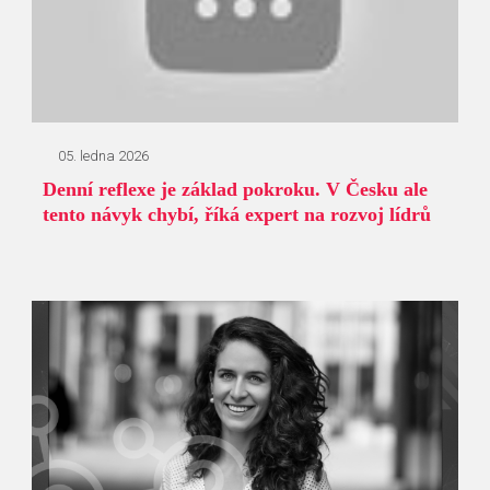
05. ledna 2026
Denní reflexe je základ pokroku. V Česku ale
tento návyk chybí, říká expert na rozvoj lídrů