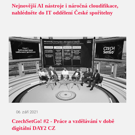
Nejnovější AI nástroje i náročná cloudifikace,
nahlédněte do IT oddělení České spořitelny
06. září 2021
CzechSetGo! #2 - Práce a vzdělávání v době
digitální DAY2 CZ