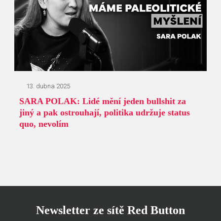
13. dubna 2025
SARA POLAK: Lidé mění jeden bullshit za
jiný a pak ostrouhají, politika udržuje status
quo, nevolím
Newsletter ze sítě Red Button