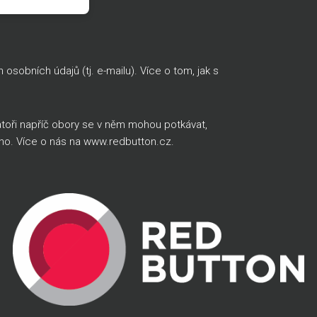
sobních údajů (tj. e-mailu). Více o tom, jak s
átoři napříč obory se v něm mohou potkávat,
ého. Více o nás na
www.redbutton.cz
.