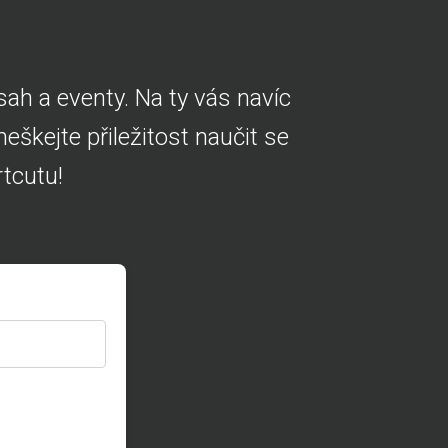
ah a eventy. Na ty vás navíc
škejte přiležitost naučit se
tcutu!