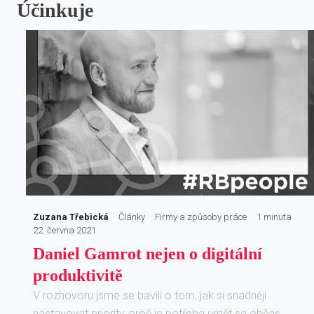
Účinkuje
Zuzana Třebická
Články
Firmy a způsoby práce
1 minuta
22. června 2021
Daniel Gamrot nejen o digitální
produktivitě
V rozhovoru jsme se bavili o tom, jak si snadněji
nastavovat priority, proč je potřeba umět se občas