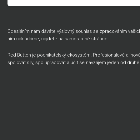
Odesláním nám dáváte výslovný souhlas se zpracováním vašich o
ním nakládáme, najdete na
samostatné stránce
.
Red Button je podnikatelský ekosystém. Profesionálové a inov
spojovat síly, spolupracovat a učit se návzájem jeden od druh