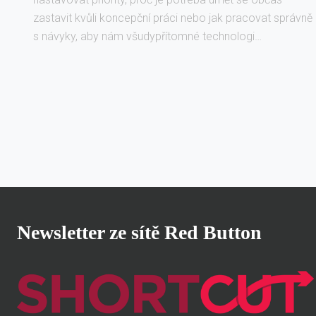
zastavit kvůli koncepční práci nebo jak pracovat správně
s návyky, aby nám všudypřítomné technologi…
Newsletter ze sítě Red Button