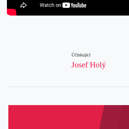
Účinkující
Josef Holý