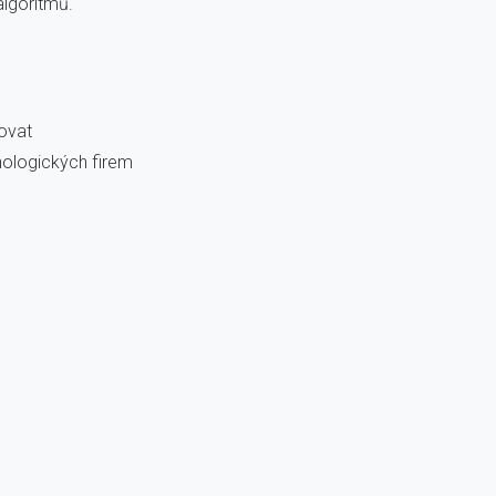
algoritmů.
jovat
hnologických firem