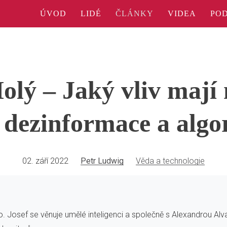
ÚVOD
LIDÉ
ČLÁNKY
VIDEA
PO
olý – Jaký vliv mají
y dezinformace a algo
02. září 2022
Petr Ludwig
Věda a technologie
. Josef se věnuje umělé inteligenci a společně s Alexandrou Al