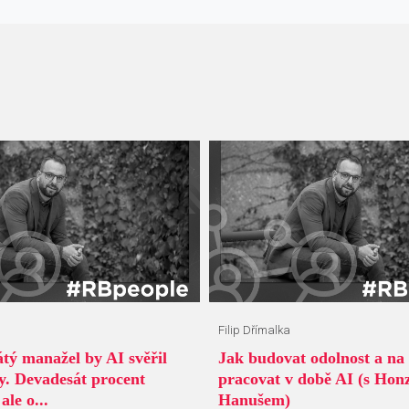
Filip Dřímalka
tý manažel by AI svěřil
Jak budovat odolnost a na
my. Devadesát procent
pracovat v době AI (s Hon
ale o...
Hanušem)