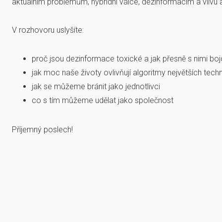
aktuálním problémům, hybridní válce, dezinformacím a vlivu 
V rozhovoru uslyšíte:
proč jsou dezinformace toxické a jak přesně s nimi bo
jak moc naše životy ovlivňují algoritmy největších tec
jak se můžeme bránit jako jednotlivci
co s tím můžeme udělat jako společnost
Příjemný poslech!