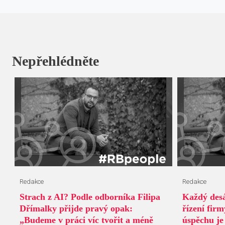
Nepřehlédněte
Redakce
Redakce
Strach z AI? Podle odborníka Filipa
Každý desá
Dřímalky přijde pravý opak:
řízení fir
„Budeme v práci víc tvořit a méně
úspěchu je 