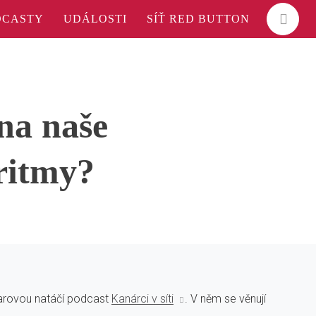
DCASTY
UDÁLOSTI
SÍŤ RED BUTTON
 na naše
ritmy?
varovou natáčí podcast
Kanárci v síti
. V něm se věnují