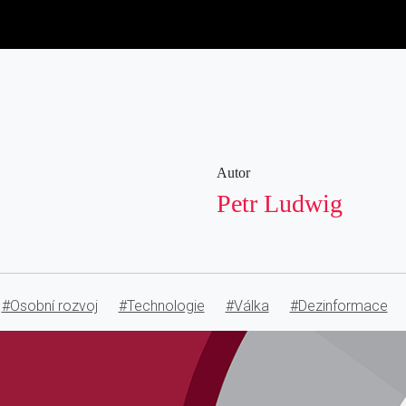
Autor
Petr Ludwig
#Osobní rozvoj
#Technologie
#Válka
#Dezinformace