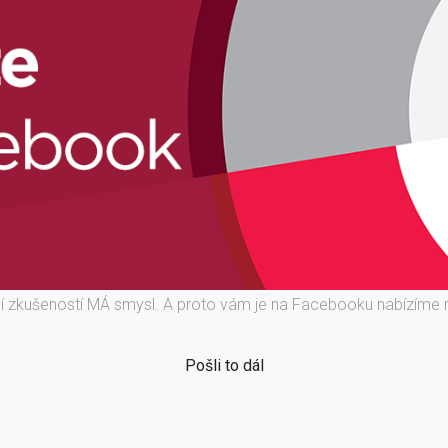
ní zkušeností MÁ smysl. A proto vám je na Facebooku nabízíme 
Pošli to dál