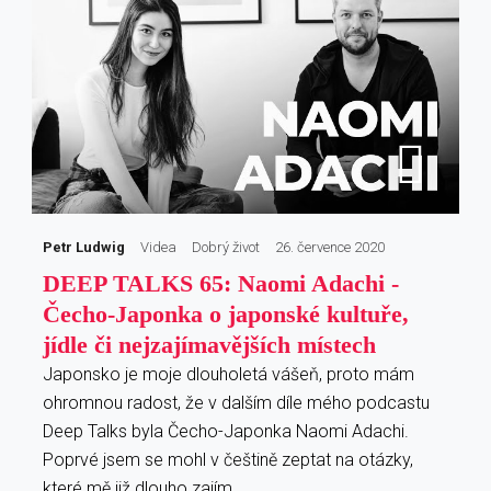
Petr Ludwig
Videa
Dobrý život
26. července 2020
DEEP TALKS 65: Naomi Adachi -
Čecho-Japonka o japonské kultuře,
jídle či nejzajímavějších místech
Japonsko je moje dlouholetá vášeň, proto mám
ohromnou radost, že v dalším díle mého podcastu
Deep Talks byla Čecho-Japonka Naomi Adachi.
Poprvé jsem se mohl v češtině zeptat na otázky,
které mě již dlouho zajím…