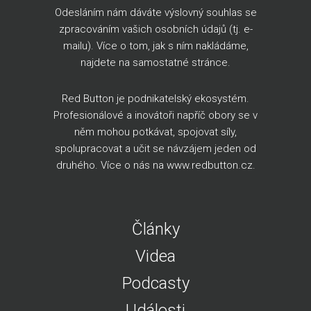
Odesláním nám dáváte výslovný souhlas se
zpracováním vašich osobních údajů (tj. e-
mailu). Více o tom, jak s ním nakládáme,
najdete na
samostatné stránce
.
Red Button je podnikatelský ekosystém.
Profesionálové a inovátoři napříč obory se v
něm mohou potkávat, spojovat síly,
spolupracovat a učit se návzájem jeden od
druhého. Více o nás na
www.redbutton.cz
.
Články
Videa
Podcasty
Události