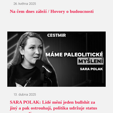
26. května 2025
Na čem dnes záleží / Hovory o budoucnosti
13. dubna 2025
SARA POLAK: Lidé mění jeden bullshit za
jiný a pak ostrouhají, politika udržuje status