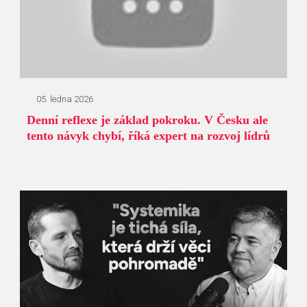
05. ledna 2026
Denní reflexe je základ pokroku. V Česku ale
tento návyk chybí, říká expert na rozvoj lídrů