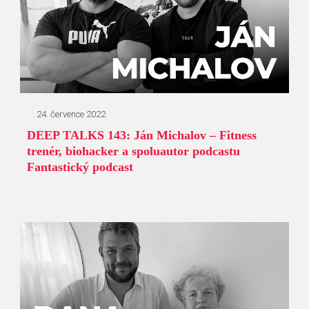
24. července 2022
DEEP TALKS 143: Ján Michalov – Fitness
trenér, biohacker a spoluautor podcastu
Fantastický podcast