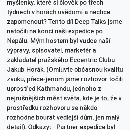
myšlenky, které si člověk po třech
týdnech v horách uvědomí a nechce
zapomenout? Tento díl Deep Talks jsme
natočili na konci naší expedice po
Nepálu. Mým hostem byl vůdce naší
výpravy, spisovatel, marketér a
zakladatel pražského Eccentric Clubu
Jakub Horák. (Omluvte občasnou kvalitu
zvuku, přece-jenom jsme rozhovor točili
uprostřed Kathmandu, jednoho z
nejrušnějších měst světa, kde je to, že v
prostředku rozhovoru se někdo
rozhodne bourat vedlejší dům, jen malý
detail). Odkazy: - Partner expedice byl