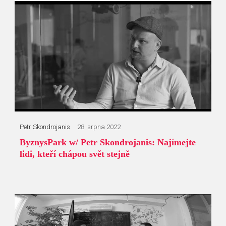
Petr Skondrojanis
28. srpna 2022
ByznysPark w/ Petr Skondrojanis: Najímejte
lidi, kteří chápou svět stejně