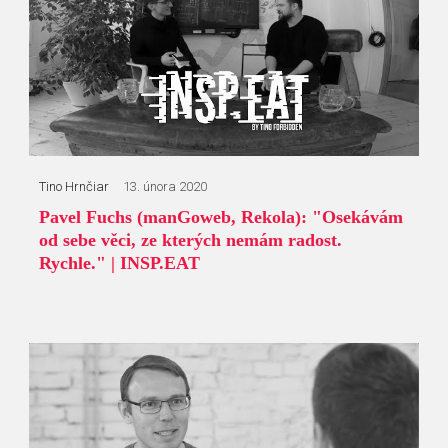
Tino Hrnčiar
13. února 2020
Pavel Fuchs (manGoweb, Rekola): "Osekávám
od sebe věci, ze kterých nemám radost.
Rychle." | INSP.EAT