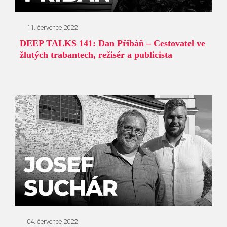
11. července 2022
DEEP TALKS 141: Dan Přibáň – Cestovatel ve
žlutých trabantech, režisér a publicista
04. července 2022