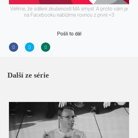
Věříme, že sdílení zkušeností MÁ smysl. A proto vám je
na Facebooku nabízíme rovnou z první <3
Pošli to dál
Další ze série