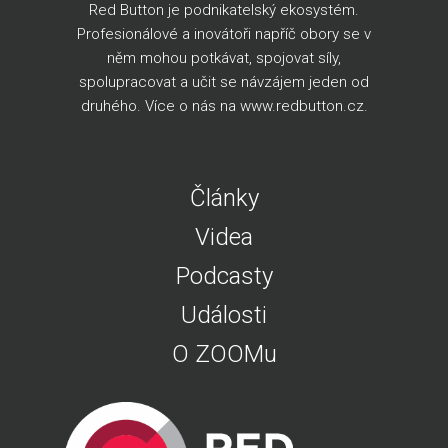
Red Button je podnikatelský ekosystém.
Profesionálové a inovátoři napříč obory se v
něm mohou potkávat, spojovat síly,
spolupracovat a učit se návzájem jeden od
druhého. Více o nás na
www.redbutton.cz
.
Články
Videa
Podcasty
Události
O ZOOMu