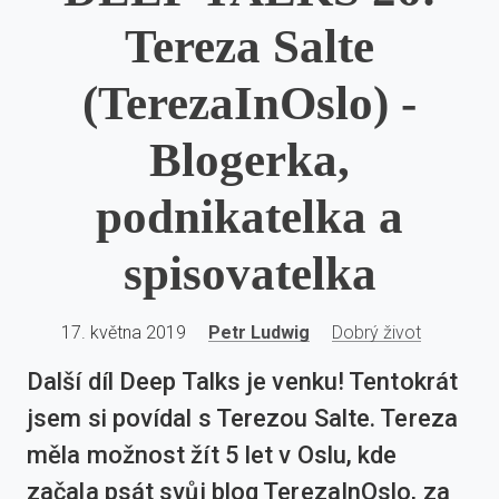
Tereza Salte
(TerezaInOslo) -
Blogerka,
podnikatelka a
spisovatelka
17. května 2019
Petr Ludwig
Dobrý život
Další díl Deep Talks je venku! Tentokrát
jsem si povídal s Terezou Salte. Tereza
měla možnost žít 5 let v Oslu, kde
začala psát svůj blog TerezaInOslo, za