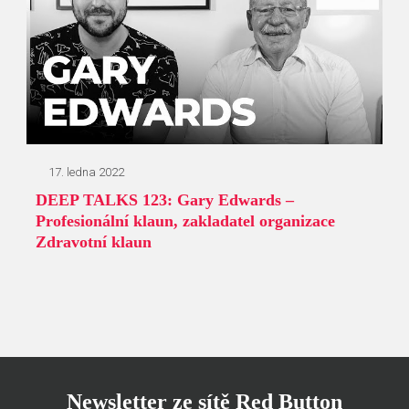
17. ledna 2022
DEEP TALKS 123: Gary Edwards –
Profesionální klaun, zakladatel organizace
Zdravotní klaun
Newsletter ze sítě Red Button