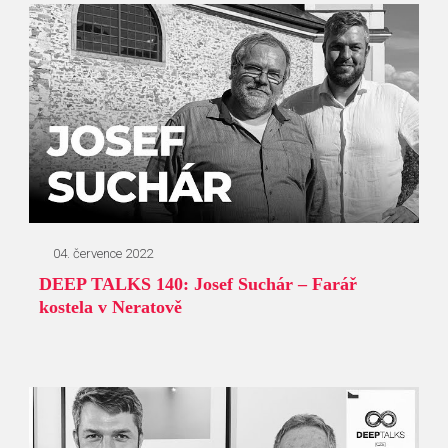
04. července 2022
DEEP TALKS 140: Josef Suchár – Farář
kostela v Neratově