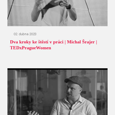
02. dubna 2023
Dva kroky ke štěstí v práci | Michal Šrajer |
TEDxPragueWomen