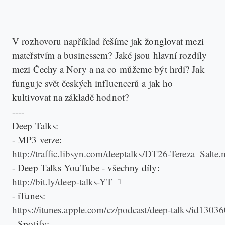
V rozhovoru například řešíme jak žonglovat mezi
mateřstvím a businessem? Jaké jsou hlavní rozdíly
mezi Čechy a Nory a na co můžeme být hrdí? Jak
funguje svět českých influencerů a jak ho
kultivovat na základě hodnot?
----
Deep Talks:
- MP3 verze:
http://traffic.libsyn.com/deeptalks/DT26-Tereza_Salte
- Deep Talks YouTube - všechny díly:
http://bit.ly/deep-talks-YT
- iTunes:
https://itunes.apple.com/cz/podcast/deep-talks/id130
- Spotify: