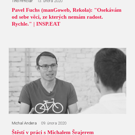
Tino Hrnčiar
13. února 2020
Pavel Fuchs (manGoweb, Rekola): "Osekávám
od sebe věci, ze kterých nemám radost.
Rychle." | INSP.EAT
Michal Andera
09. února 2020
Štěstí v práci s Michalem Šrajerem