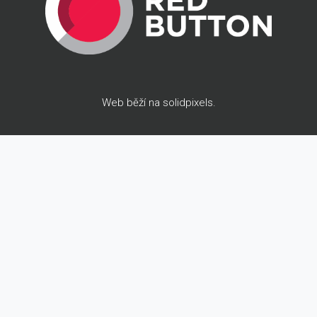
Web běží na
solidpixels
.