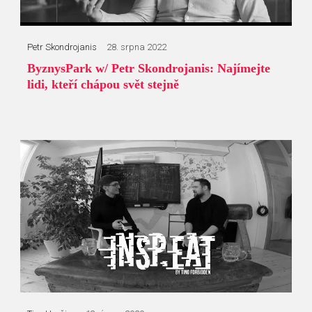
Petr Skondrojanis
28. srpna 2022
ByznysPark w/ Petr Skondrojanis: Najímejte
lidi, kteří chápou svět stejně