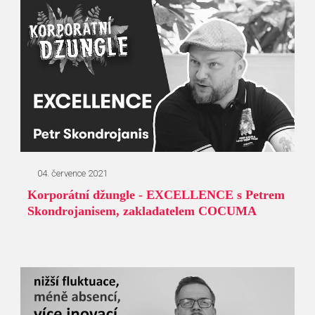
04. července 2021
Korporátní džungle - EXCELLENCE s Petrem
Skondrojanisem, zakladatelem COCUMA