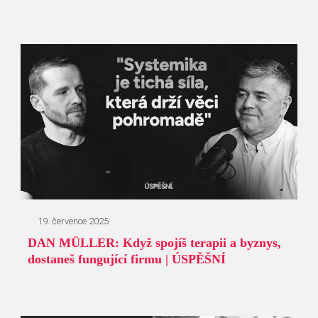
19. července 2025
DAN MÜLLER: Když spojíš terapii a byznys,
dostaneš fungující firmu | ÚSPĚŠNÍ