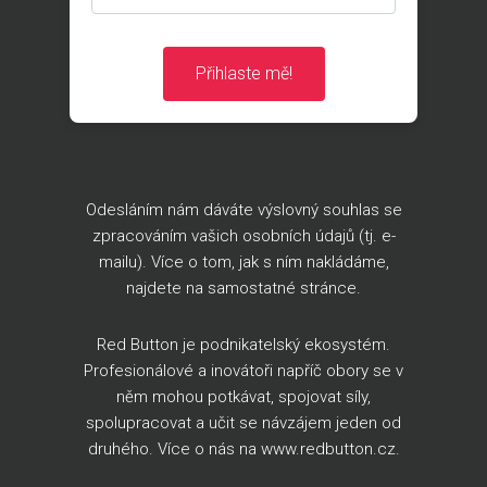
Přihlaste mě!
Odesláním nám dáváte výslovný souhlas se
zpracováním vašich osobních údajů (tj. e-
mailu). Více o tom, jak s ním nakládáme,
najdete na
samostatné stránce
.
Red Button je podnikatelský ekosystém.
Profesionálové a inovátoři napříč obory se v
něm mohou potkávat, spojovat síly,
spolupracovat a učit se návzájem jeden od
druhého. Více o nás na
www.redbutton.cz
.