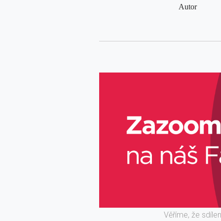
Autor
Věříme, že sdíle