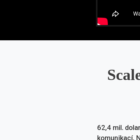
Scal
62,4 mil. dol
komunikací. Na