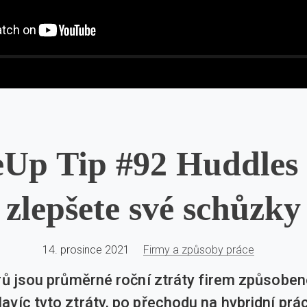
eUp Tip #92 Huddles 2
zlepšete své schůzky
14. prosince 2021
Firmy a způsoby práce
arů jsou průměrné roční ztráty firem způsobe
víc tyto ztráty, po přechodu na hybridní práci