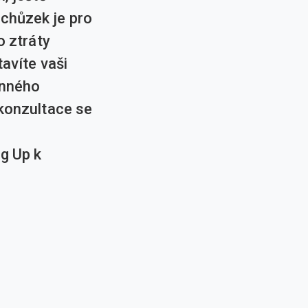
schůzek je pro
o ztráty
tavíte vaši
onného
 konzultace se
g Up k