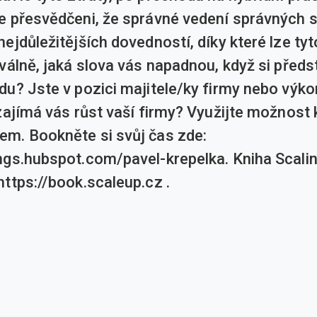
e přesvědčeni, že správné vedení správných 
ejdůležitějších dovedností, díky které lze tyt
válně, jaká slova vás napadnou, když si předs
du? Jste v pozici majitele/ky firmy nebo výk
 zajímá vás růst vaší firmy? Využijte možnost
m. Bookněte si svůj čas zde:
ngs.hubspot.com/pavel-krepelka. Kniha Scalin
https://book.scaleup.cz .