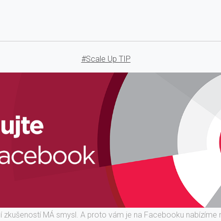
#Scale Up TIP
ní zkušeností MÁ smysl. A proto vám je na Facebooku nabízíme 