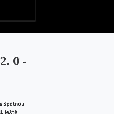
. 0 -
né špatnou
, ještě