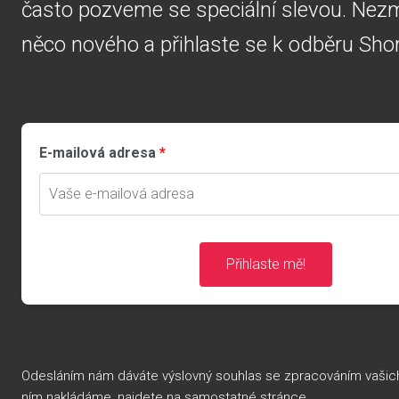
často pozveme se speciální slevou. Nezme
něco nového a přihlaste se k odběru Shor
E-mailová adresa
Přihlaste mě!
Odesláním nám dáváte výslovný souhlas se zpracováním vašich o
ním nakládáme, najdete na
samostatné stránce
.