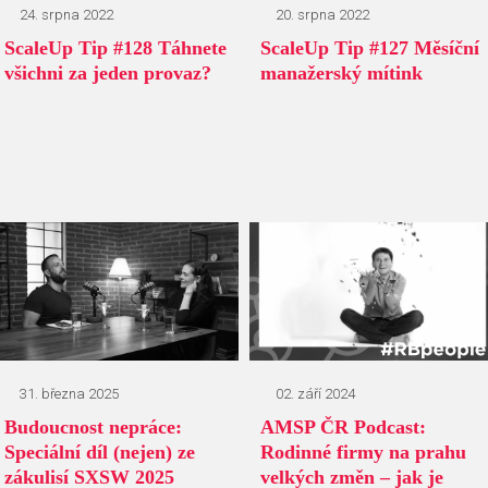
24. srpna 2022
20. srpna 2022
ScaleUp Tip #128 Táhnete
ScaleUp Tip #127 Měsíční
všichni za jeden provaz?
manažerský mítink
31. března 2025
02. září 2024
Budoucnost nepráce:
AMSP ČR Podcast:
Speciální díl (nejen) ze
Rodinné firmy na prahu
zákulisí SXSW 2025
velkých změn – jak je