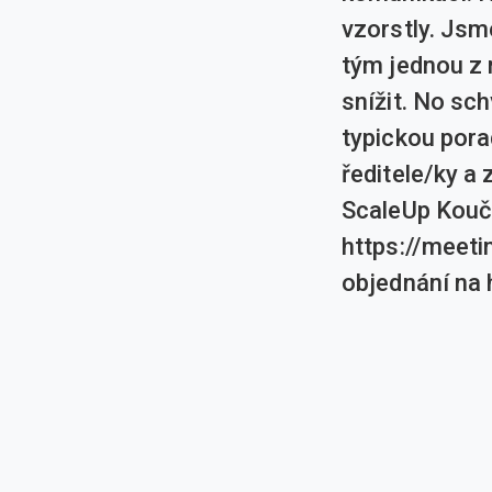
vzorstly. Jsm
tým jednou z n
snížit. No sch
typickou pora
ředitele/ky a
ScaleUp Kouče
https://meeti
objednání na 