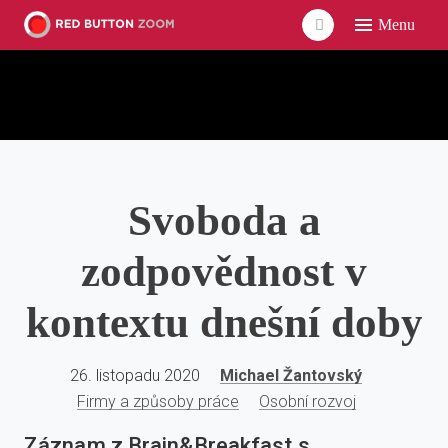
Menu
ÚVO
LIDÉ
ČLÁ
VID
Svoboda a
POD
UDÁ
zodpovědnost v
SÍŤ
kontextu dnešní doby
26. listopadu 2020
Michael Žantovský
Firmy a způsoby práce
Osobní rozvoj
Záznam z Brain&Breakfast s