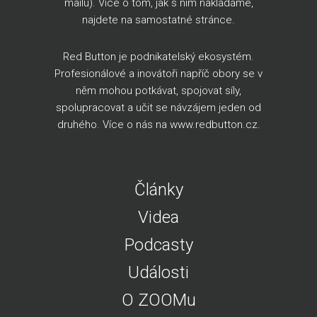
mailu). Více o tom, jak s ním nakládáme,
najdete na
samostatné stránce
.
Red Button je podnikatelský ekosystém.
Profesionálové a inovátoři napříč obory se v
něm mohou potkávat, spojovat síly,
spolupracovat a učit se návzájem jeden od
druhého. Více o nás na
www.redbutton.cz
.
Články
Videa
Podcasty
Události
O ZOOMu