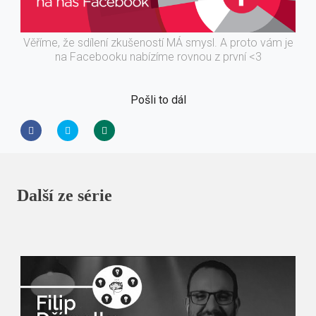
Věříme, že sdílení zkušeností MÁ smysl. A proto vám je
na Facebooku nabízíme rovnou z první <3
Pošli to dál
Další ze série