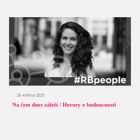
26. května 2025
Na čem dnes záleží / Hovory o budoucnosti