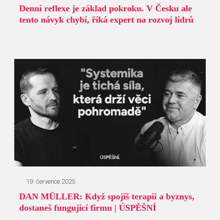
Denní reflexe je základ pokroku. V Česku ale
tento návyk chybí, říká expert na rozvoj lídrů
19. července 2025
DAN MÜLLER: Když spojíš terapii a byznys,
dostaneš fungující firmu | ÚSPĚŠNÍ