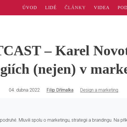
ÚVOD
LIDÉ
ČLÁNKY
VIDEA
PO
CAST – Karel Novot
egiích (nejen) v mark
04. dubna 2022
Filip Dřímalka
Design a marketing
podruhé. Mluvili spolu o marketingu, strategii a brandingu. Na 