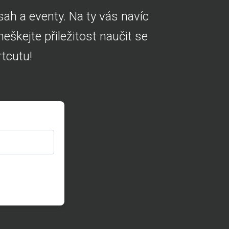
ah a eventy. Na ty vás navíc
škejte přiležitost naučit se
tcutu!