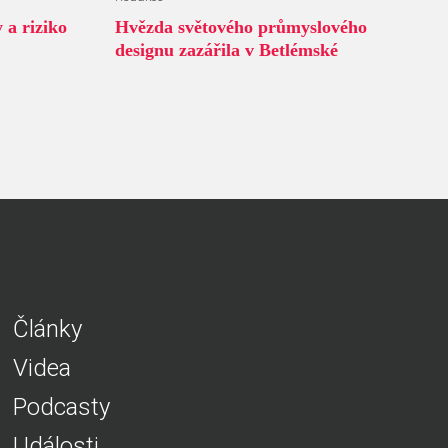
 a riziko
Hvězda světového průmyslového
designu zazářila v Betlémské
Články
Videa
Podcasty
Události