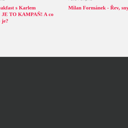
akfast s Karlem
Milan Formánek - Řev, sny
: JE TO KAMPAŇ! A co
 je?