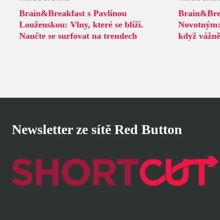
Brain&Breakfast s Pavlínou
Brain&Bre
Louženskou: Vlny, které se blíží.
Novotným
Naučte se surfovat na trendech
když vážně
Newsletter ze sítě Red Button