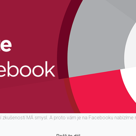
ní zkušeností MÁ smysl. A proto vám je na Facebooku nabízíme 