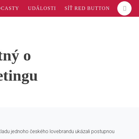
DCASTY
UDÁLOSTI
SÍŤ RED BUTTON
ný o
etingu
příkladu jednoho českého lovebrandu ukázali postupnou