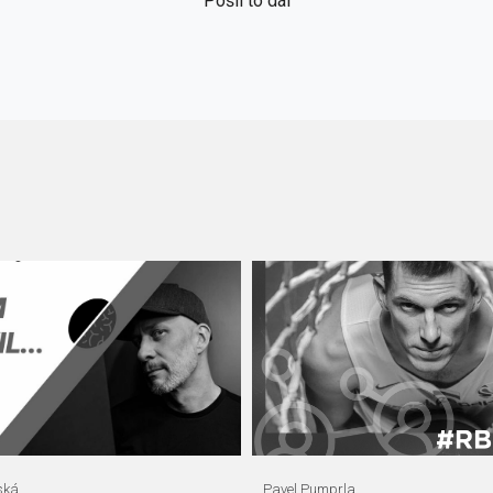
Pošli to dál
ská
Pavel Pumprla