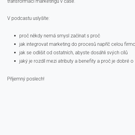
transformaci marketingu v čase.
V podcastu uslyšíte:
proč někdy nemá smysl začínat s proč
jak integrovat marketing do procesů napříč celou firm
jak se odlišit od ostatních, abyste dosáhli svých cílů
jaký je rozdíl mezi atributy a benefity a proč je dobré o
Příjemný poslech!