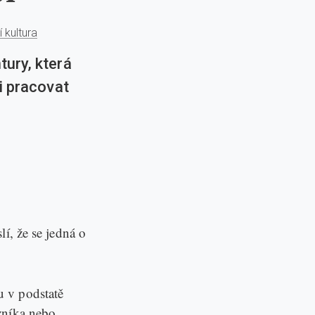
 kultura
ury, která
i pracovat
í, že se jedná o
u v podstatě
zníka nebo