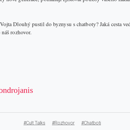
Vojta Dlouhý pustil do byznysu s chatboty? Jaká cesta ve
e náš rozhovor.
ondrojanis
#Cult Talks
#Rozhovor
#Chatboti