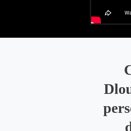
Dlo
pers