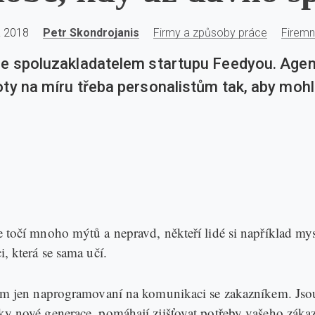
a 2018
Petr Skondrojanis
Firmy a způsoby práce
Firemní
je spoluzakladatelem startupu Feedyou. Agent
oty na míru třeba personalistům tak, aby mohl
 točí mnoho mýtů a nepravd, někteří lidé si například mysl
, která se sama učí.
tím jen naprogramovaní na komunikaci se zakazníkem. Jso
ky nové generace, pomáhají zjišťovat potřeby vašeho záka