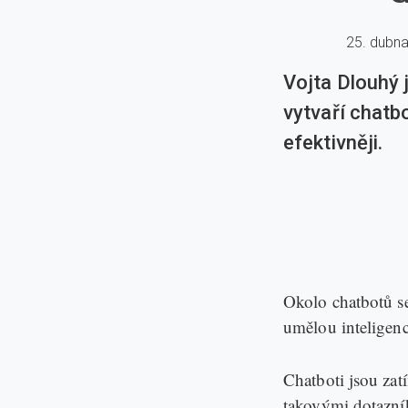
25. dubn
Vojta Dlouhý 
vytvaří chatb
efektivněji.
Okolo chatbotů se
umělou inteligenci
Chatboti jsou za
takovými dotazní