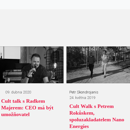
09. dubna 2020
Petr Skondrojanis
24. května 2019
Cult talk s Radkem
Cult Walk s Petrem
Majerem: CEO má být
Rokůskem,
umožňovatel
spoluzakladatelem Nano
Energies