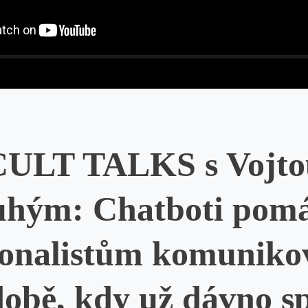
CULT TALKS s Vojto
uhým: Chatboti pomá
onalistům komuniko
době, kdy už dávno sp