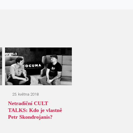
25. května 2018
Netradiční CULT
TALKS: Kdo je vlastně
Petr Skondrojanis?