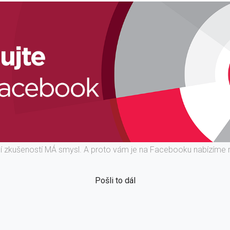
ní zkušeností MÁ smysl. A proto vám je na Facebooku nabízíme 
Pošli to dál