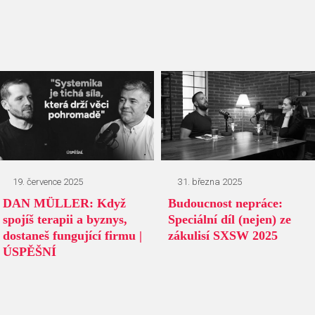
19. července 2025
31. března 2025
DAN MÜLLER: Když
Budoucnost nepráce:
spojíš terapii a byznys,
Speciální díl (nejen) ze
dostaneš fungující firmu |
zákulisí SXSW 2025
ÚSPĚŠNÍ