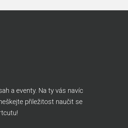
ah a eventy. Na ty vás navíc
škejte přiležitost naučit se
tcutu!