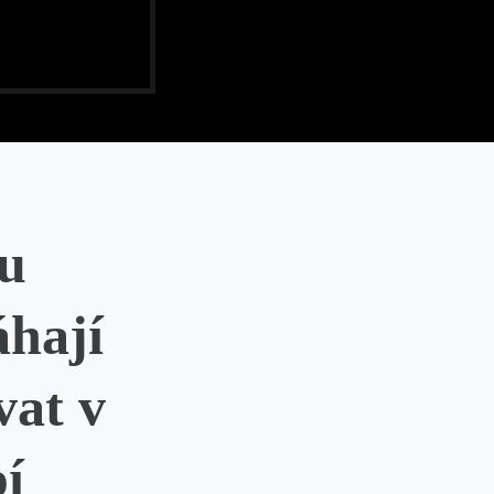
u
hají
vat v
í