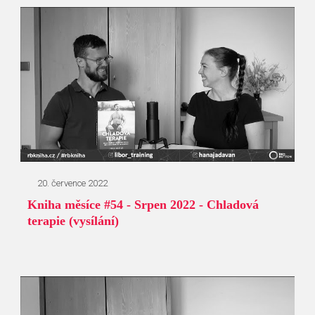
20. července 2022
Kniha měsíce #54 - Srpen 2022 - Chladová
terapie (vysílání)