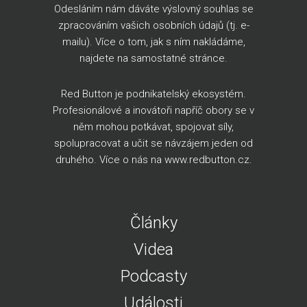
Odesláním nám dáváte výslovný souhlas se
zpracováním vašich osobních údajů (tj. e-
mailu). Více o tom, jak s ním nakládáme,
najdete na
samostatné stránce
.
Red Button je podnikatelský ekosystém.
Profesionálové a inovátoři napříč obory se v
něm mohou potkávat, spojovat síly,
spolupracovat a učit se návzájem jeden od
druhého. Více o nás na
www.redbutton.cz
.
Články
Videa
Podcasty
Události