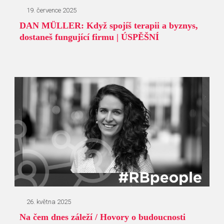
19. července 2025
DAN MÜLLER: Když spojíš terapii a byznys,
dostaneš fungující firmu | ÚSPĚŠNÍ
26. května 2025
Na čem dnes záleží / Hovory o budoucnosti