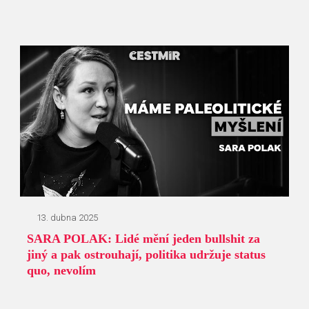
13. dubna 2025
SARA POLAK: Lidé mění jeden bullshit za
jiný a pak ostrouhají, politika udržuje status
quo, nevolím