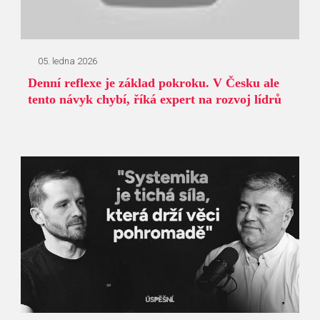
05. ledna 2026
Denní reflexe je základ pokroku. V Česku ale
tento návyk chybí, říká expert na rozvoj lídrů