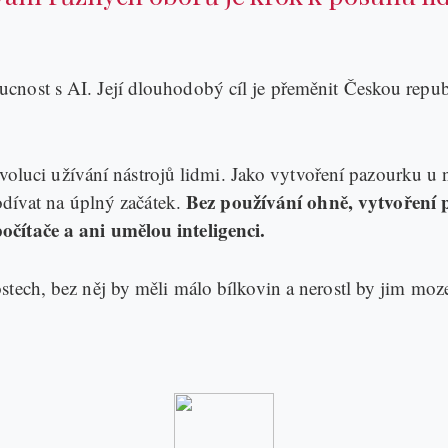
cnost s AI. Její dlouhodobý cíl je přeměnit Českou repub
 evoluci užívání nástrojů lidmi. Jako vytvoření pazourku u 
Bez používání ohně, vytvoření 
podívat na úplný začátek.
očítače a ani umělou inteligenci.
ostech, bez něj by měli málo bílkovin a nerostl by jim m