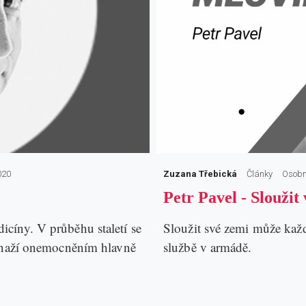
020
Zuzana Třebická
Články
Osobn
Petr Pavel - Sloužit v
icíny. V průběhu staletí se
Sloužit své zemi může každ
a snaží onemocněním hlavně
službě v armádě.