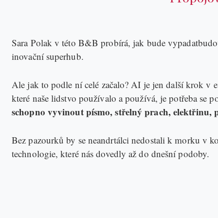
Sara Polak v této B&B probírá, jak bude vypadatbudou
inovační superhub.
Ale jak to podle ní celé začalo? AI je jen další krok v
které naše lidstvo používalo a používá, je potřeba se 
schopno vyvinout písmo, střelný prach, elektřinu, p
Bez pazourků by se neandrtálci nedostali k morku v k
technologie, které nás dovedly až do dnešní podoby.