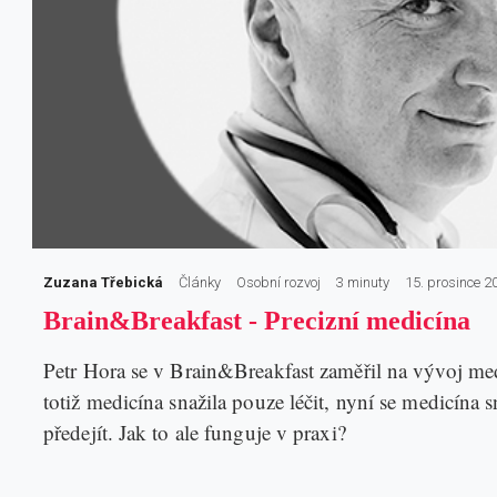
Zuzana Třebická
Články
Osobní rozvoj
3 minuty
15. prosince 2
Brain&Breakfast - Precizní medicína
Petr Hora se v Brain&Breakfast zaměřil na vývoj med
totiž medicína snažila pouze léčit, nyní se medicín
předejít. Jak to ale funguje v praxi?