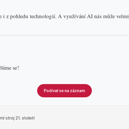
e i z pohledu technologií. A využívání AI nás může velm
ěšíme se!
Podívat se na záznam