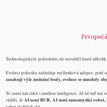
Prvopočát
Technologickým pokrokům ale nesvědčí hned několik zás
Evoluci pokroku následuje myšlenková adopce, poté se
zasahují výše zmíněné body, evoluce se mnohdy zby
To samé nás čeká s umělou inteligencí. AI už teď má velm
AI není RUR.
AI není samomyslící robot, 
věděli, že
velmi složitých dat.