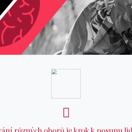
ání různých oborů je krok k posunu lid