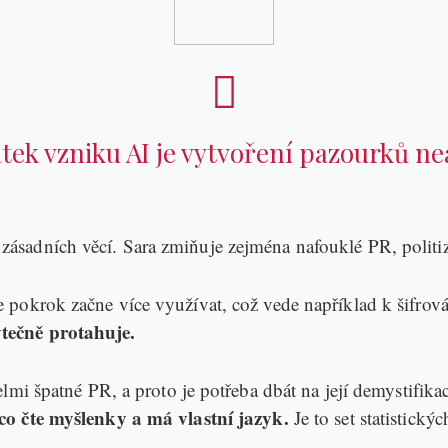
ek vzniku AI je vytvoření pazourků ne
adních věcí. Sara zmiňuje zejména nafouklé PR, politizac
 pokrok začne více využívat, což vede například k šifro
tečně protahuje.
i špatné PR, a proto je potřeba dbát na její demystifikaci. 
co čte myšlenky a má vlastní jazyk.
Je to set statistick