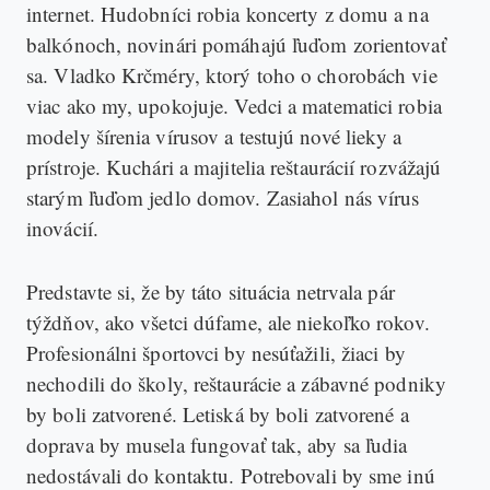
internet. Hudobníci robia koncerty z domu a na
balkónoch, novinári pomáhajú ľuďom zorientovať
sa. Vladko Krčméry, ktorý toho o chorobách vie
viac ako my, upokojuje. Vedci a matematici robia
modely šírenia vírusov a testujú nové lieky a
prístroje. Kuchári a majitelia reštaurácií rozvážajú
starým ľuďom jedlo domov. Zasiahol nás vírus
inovácií.
Predstavte si, že by táto situácia netrvala pár
týždňov, ako všetci dúfame, ale niekoľko rokov.
Profesionálni športovci by nesúťažili, žiaci by
nechodili do školy, reštaurácie a zábavné podniky
by boli zatvorené. Letiská by boli zatvorené a
doprava by musela fungovať tak, aby sa ľudia
nedostávali do kontaktu. Potrebovali by sme inú