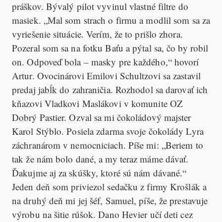
práškov. Bývalý pilot vyvinul vlastné filtre do
masiek. „Mal som strach o firmu a modlil som sa za
vyriešenie situácie. Verím, že to prišlo zhora.
Pozeral som sa na fotku Baťu a pýtal sa, čo by robil
on. Odpoveď bola – masky pre každého,“ hovorí
Artur. Ovocinárovi Emilovi Schultzovi sa zastavil
predaj jabĺk do zahraničia. Rozhodol sa darovať ich
kňazovi Vladkovi Maslákovi v komunite OZ
Dobrý Pastier. Ozval sa mi čokoládový majster
Karol Stýblo. Posiela zdarma svoje čokolády Lyra
záchranárom v nemocniciach. Píše mi: „Beriem to
tak že nám bolo dané, a my teraz máme dávať.
Ďakujme aj za skúšky, ktoré sú nám dávané.“
Jeden deň som priviezol sedačku z firmy Krošlák a
na druhý deň mi jej šéf, Samuel, píše, že prestavuje
výrobu na šitie rúšok. Dano Hevier učí deti cez