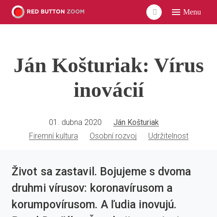
Menu
ÚVO
LIDÉ
Ján Košturiak: Vírus
ČLÁ
VID
inovácií
POD
UDÁ
01. dubna 2020
Ján Košturiak
Firemní kultura
Osobní rozvoj
Udržitelnost
SÍŤ
Život sa zastavil. Bojujeme s dvoma
druhmi vírusov: koronavírusom a
korumpovírusom. A ľudia inovujú.