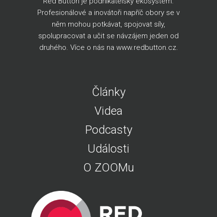
Red Button je podnikatelský ekosystém.
Profesionálové a inovátoři napříč obory se v
něm mohou potkávat, spojovat síly,
spolupracovat a učit se návzájem jeden od
druhého. Více o nás na
www.redbutton.cz
.
Články
Videa
Podcasty
Události
O ZOOMu