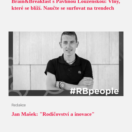
Brain&Breakfast s Pavlínou Louženskou: Vlny,
které se blíží. Naučte se surfovat na trendech
Redakce
Jan Mašek: "Rodičovství a inovace"