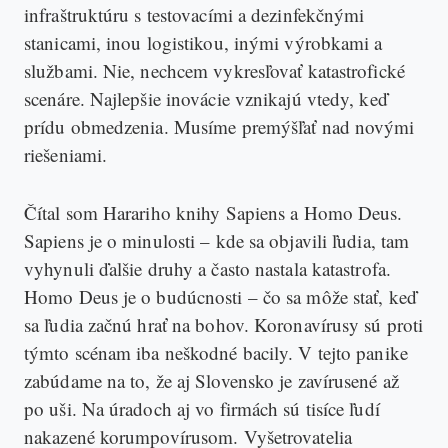
infraštruktúru s testovacími a dezinfekčnými
stanicami, inou logistikou, inými výrobkami a
službami. Nie, nechcem vykresľovať katastrofické
scenáre. Najlepšie inovácie vznikajú vtedy, keď
prídu obmedzenia. Musíme premýšľať nad novými
riešeniami.
Čítal som Harariho knihy Sapiens a Homo Deus.
Sapiens je o minulosti – kde sa objavili ľudia, tam
vyhynuli ďalšie druhy a často nastala katastrofa.
Homo Deus je o budúcnosti – čo sa môže stať, keď
sa ľudia začnú hrať na bohov. Koronavírusy sú proti
týmto scénam iba neškodné bacily. V tejto panike
zabúdame na to, že aj Slovensko je zavírusené až
po uši. Na úradoch aj vo firmách sú tisíce ľudí
nakazené korumpovírusom. Vyšetrovatelia