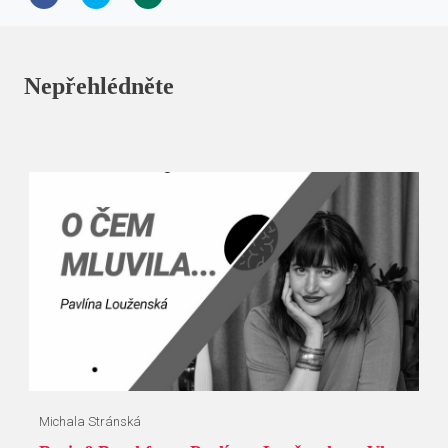
Nepřehlédněte
Michala Stránská