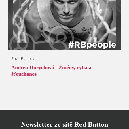
Pavel Pumprla
Andrea Hurychová - Změny, ryba a
šťouchance
Newsletter ze sítě Red Button