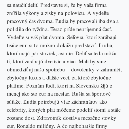
sa naučiť deliť. Predstavte si, že by vaša firma
znížila výkony a zisky na polovicu. A vydeľte
pracovný čas dvoma. Ľudia by pracovali iba dva a
pol dňa do týždňa. Teraz príde nepríjemná časť.
Vydeľte si váš plat dvoma. Šéfovia, ktorí zarábajú
tisíce eur, si to možno dokážu predstaviť. Ľudia,
ktorí majú pár stoviek, asi nie. Deliť sa teda môžu
tí, ktorí zarábajú dvetisíc a viac. Mali by sme
obmedziť aj našu spotrebu – dovolenky v zahraničí,
zbytočný luxus a ďalšie veci, za ktoré zbytočne
platíme. Poznám ľudí, ktorí na Slovensku žijú z
menej ako sto eur na mesiac. Rušia sa športové
súťaže. Ľudia potrebujú viac záchranárov ako
celebrity, ktorých plat môžeme podeliť stomi a stále
zostane dosť. Zdravotník dostáva mesačne stovky
eur, Ronaldo milióny. A čo najbohatšie firmy