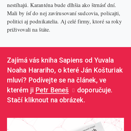
nestíhajú. Karanténa bude dlhšia ako štrnásť dní.
Mali by ísť do nej zavírusovaní sudcovia, policajti,
politici aj podnikatelia. Aj celé firmy, ktoré sa roky
priživovali na štáte.
Zajímá vás kniha Sapiens od Yuvala
Noaha Harariho, o které Ján Košturiak
mluví? Podívejte se na článek, ve
kterém ji
Petr Beneš
doporučuje.
Stačí kliknout na obrázek.