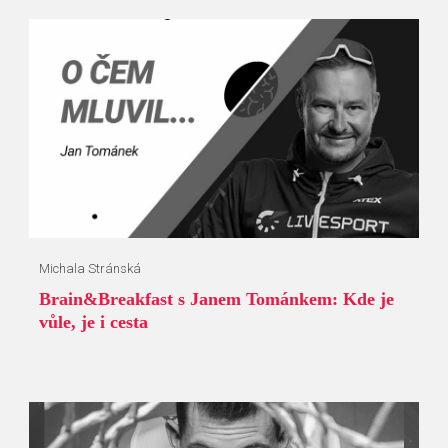
Michala Stránská
Brain&Breakfast s Janem Tománkem: Kde je
vůle, je i cesta