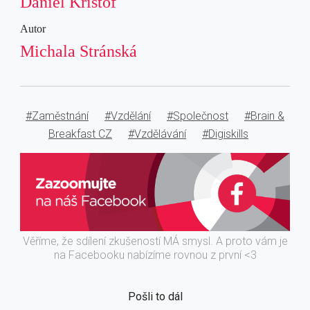
Daniel Krištof
Autor
Michala Stránská
#Zaměstnání
#Vzdělání
#Společnost
#Brain &
Breakfast CZ
#Vzdělávání
#Digiskills
Věříme, že sdílení zkušeností MÁ smysl. A proto vám je
na Facebooku nabízíme rovnou z první <3
Pošli to dál