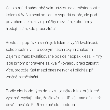
Česko má dlouhodobě velmi nízkou nezaměstnanost –
kolem 4 %. Na první pohled to vypadá dobře, ale pod
povrchem se rozevírají nůžky mezi tím, koho firmy
hledají, a tím, kdo práci ztrácí.
Rostoucí poptávka směřuje k lidem s vyšší kvalifikací,
schopnostmi v IT a dobrými technickými znalostmi.
Zájem o málo kvalifikované pozice naopak klesá. Firmy
jsou přitom připravené za kvalifikovanou práci zaplatit
více, protože růst mezd dnes nejrychleji přichází při
změně zaměstnání.
Podle dlouhodobých dat existuje několik faktorů, které
výrazně zvyšují riziko, že člověk na ÚP zůstane déle než
devět měsíců. Patří mezi ně dlouhodobá