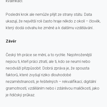
kvalifikací.
Poslední krok ale nemůže přijít ze strany státu. Data
ukazují, že největší roli často hraje někdo z okolí – člověk,
který dodá odvahu ke změně a k dalšímu vzdělávání..
Závěr
Český trh práce se mění, a to rychle. Nejohroženější
nejsou ti, kteří práci ztratí, ale ti, kdo se neumí nebo
neodváží přizpůsobit. Dobrá zpráva je, že spousta
faktorů, které zvyšují riziko dlouhodobé
nezaměstnanosti, je řešitelných – rekvalifikací, digitální
gramotností, vzděláním nebo i zdánlivou maličkostí, jako
je řidičský průkaz.