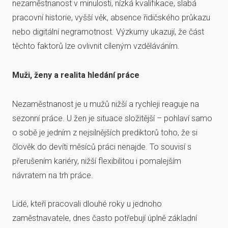
nezaměstnanost v minulosti, nízká kvalifikace, slabá
pracovní historie, vyšší věk, absence řidičského průkazu
nebo digitální negramotnost. Výzkumy ukazují, že část
těchto faktorů lze ovlivnit cíleným vzděláváním.
Muži, ženy a realita hledání práce
Nezaměstnanost je u mužů nižší a rychleji reaguje na
sezonní práce. U žen je situace složitější – pohlaví samo
o sobě je jedním z nejsilnějších prediktorů toho, že si
člověk do devíti měsíců práci nenajde. To souvisí s
přerušením kariéry, nižší flexibilitou i pomalejším
návratem na trh práce.
Lidé, kteří pracovali dlouhé roky u jednoho
zaměstnavatele, dnes často potřebují úplně základní