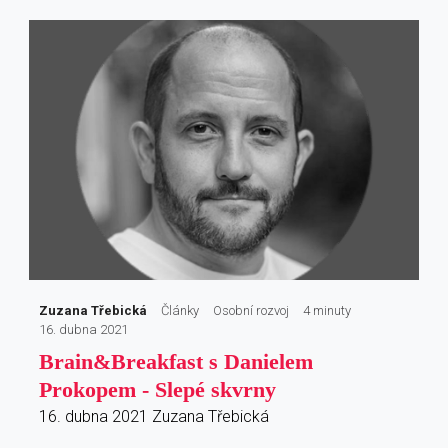
Zuzana Třebická
Články
Osobní rozvoj
4 minuty
16. dubna 2021
Brain&Breakfast s Danielem
Prokopem - Slepé skvrny
16. dubna 2021
Zuzana Třebická