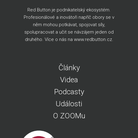
Red Button je podnikatelský ekosystém.
Profesionálové a inovátoři napříč obory se v
něm mohou potkávat, spojovat síly,
spolupracovat a učit se návzájem jeden od
druhého. Více o nás na
www.redbutton.cz
.
Články
Videa
Podcasty
Události
O ZOOMu