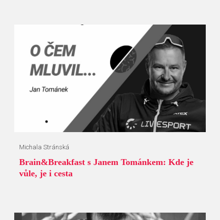
Michala Stránská
Brain&Breakfast s Janem Tománkem: Kde je
vůle, je i cesta