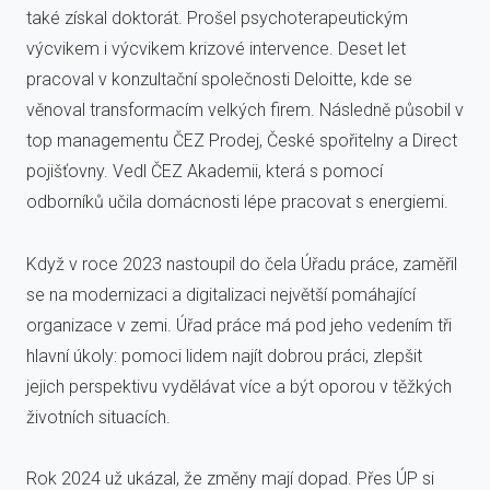
také získal doktorát. Prošel psychoterapeutickým
výcvikem i výcvikem krizové intervence. Deset let
pracoval v konzultační společnosti Deloitte, kde se
věnoval transformacím velkých firem. Následně působil v
top managementu ČEZ Prodej, České spořitelny a Direct
pojišťovny. Vedl ČEZ Akademii, která s pomocí
odborníků učila domácnosti lépe pracovat s energiemi.
Když v roce 2023 nastoupil do čela Úřadu práce, zaměřil
se na modernizaci a digitalizaci největší pomáhající
organizace v zemi. Úřad práce má pod jeho vedením tři
hlavní úkoly: pomoci lidem najít dobrou práci, zlepšit
jejich perspektivu vydělávat více a být oporou v těžkých
životních situacích.
Rok 2024 už ukázal, že změny mají dopad. Přes ÚP si