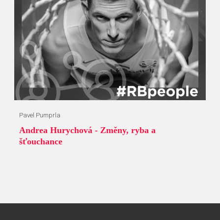
Pavel Pumprla
Andrea Hurychová - Změny, ryba a
šťouchance