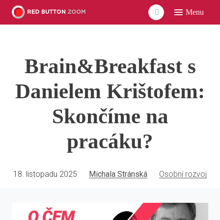
Menu
ÚVO
LIDÉ
Brain&Breakfast s
ČLÁ
VID
Danielem Krištofem:
POD
Skončíme na
UDÁ
pracáku?
SÍŤ
18. listopadu 2025
Michala Stránská
Osobní rozvoj