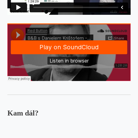
Red Button
·
B&B s Danielem Krištofem - Skončíme na pracáku? (audio)
Kam dál?