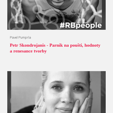
Pavel Pumprla
Petr Skondrojanis - Parník na poušti, hodnoty
a renesance tvorby