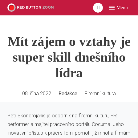
Menu
ÚVO
LIDÉ
Mít zájem o vztahy je
ČLÁ
VID
super skill dnešního
POD
lídra
UDÁ
SÍŤ
08. října 2022
Redakce
Firemní kultura
Petr Skondrojanis je odborník na firemní kulturu, HR
performer a majitel pracovního portálu Cocuma. Jeho
inovativní přístup k práci s lidmi pomohl již mnoha firmám