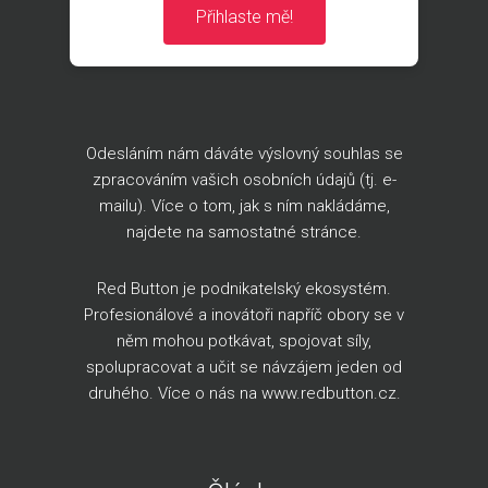
Přihlaste mě!
Odesláním nám dáváte výslovný souhlas se
zpracováním vašich osobních údajů (tj. e-
mailu). Více o tom, jak s ním nakládáme,
najdete na
samostatné stránce
.
Red Button je podnikatelský ekosystém.
Profesionálové a inovátoři napříč obory se v
něm mohou potkávat, spojovat síly,
spolupracovat a učit se návzájem jeden od
druhého. Více o nás na
www.redbutton.cz
.