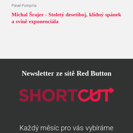
Pavel Pumprla
Michal Šrajer - Stoletý desetiboj, klidný spánek
a svině exponenciála
Newsletter ze sítě Red Button
Každý měsíc pro vás vybíráme