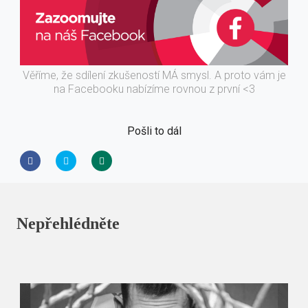
Věříme, že sdílení zkušeností MÁ smysl. A proto vám je
na Facebooku nabízíme rovnou z první <3
Pošli to dál
Nepřehlédněte