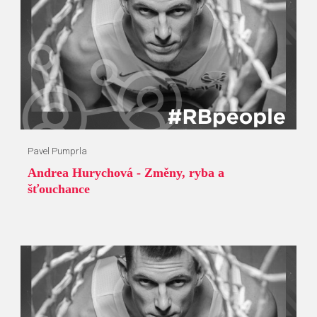
Pavel Pumprla
Andrea Hurychová - Změny, ryba a
šťouchance