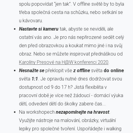
spolu popovídat “jen tak”. V offline světě by to byla
třeba společná cesta na schůzku, nebo setkání se
u kávovaru.
Nastavte si kameru
tak, abyste se neviděli, ale
ostatní vás ano. Je pro nás nepřirozené sedět celý
den před obrazovkou a koukat mimo jiné i na svůj
obraz. Nebo se můžete inspirovat přednáškou od
Karolíny Presové na H@W konferenci 2020
.
Nesnažte se
překlopit vše
z offline
světa
do online
světa
1:1
. Je opravdu nutné dnes dodržovat svou
dostupnost od 9 do 17 h? Jistá flexibilita v
pracovní době je více než žádoucí - domácí výuka
dětí, odvedení dětí do školky zabere čas...
Na workshopech
nezapomínejte na hravost
.
Využijte nástroje na malování, obrázky, virtuální
lepíky pro společné tvoření. Uspořádejte i walking