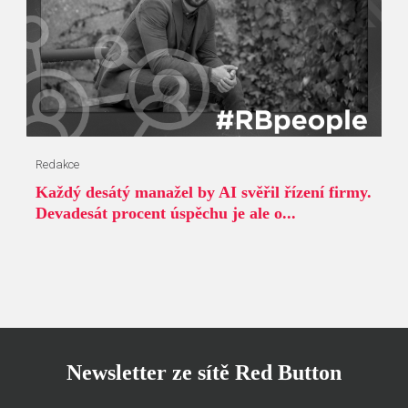
Redakce
Každý desátý manažel by AI svěřil řízení firmy.
Devadesát procent úspěchu je ale o...
Newsletter ze sítě Red Button