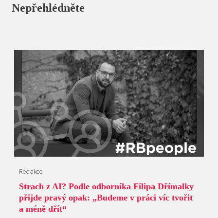
Nepřehlédněte
Redakce
Strach z AI? Podle odborníka Filipa Dřímalky
přijde pravý opak: „Budeme v práci víc tvořit
a méně dřít“