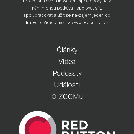
Profesionálové a inovátoři napříč obory se v
něm mohou potkávat, spojovat síly,
spolupracovat a učit se návzájem jeden od
druhého. Více o nás na
www.redbutton.cz
.
Články
Videa
Podcasty
Události
O ZOOMu