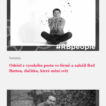
Redakce
Odešel z vysokého postu ve firmě a založil Red
Button, tlačítko, které mění svět