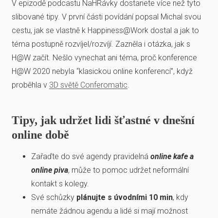
V epizodě podcastu NaHRávky dostanete více než tyto
slibované tipy. V první části povídání popsal Michal svou
cestu, jak se vlastně k Happiness@Work dostal a jak to
téma postupně rozvíjel/rozvíjí. Zazněla i otázka, jak s
H@W začít. Nešlo vynechat ani téma, proč konference
H@W 2020 nebyla “klasickou online konferencí”, když
proběhla v
3D světě Conferomatic
.
Tipy, jak udržet lidi šťastné v dnešní
online době
Zařaďte do své agendy pravidelná
online kafe a
online piva
, může to pomoc udržet neformální
kontakt s kolegy.
Své schůzky
plánujte s úvodními 10 min
, kdy
nemáte žádnou agendu a lidé si mají možnost