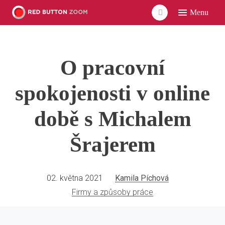
Menu
ÚVO
LIDÉ
O pracovní
ČLÁ
VID
spokojenosti v online
POD
době s Michalem
UDÁ
Šrajerem
SÍŤ
02. května 2021
Kamila Píchová
Firmy a způsoby práce