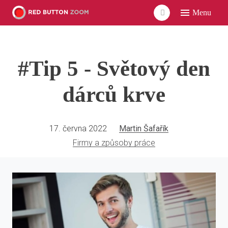
Menu
ÚVO
LIDÉ
#Tip 5 - Světový den
ČLÁ
VID
dárců krve
POD
UDÁ
17. června 2022
Martin Šafařík
Firmy a způsoby práce
SÍŤ