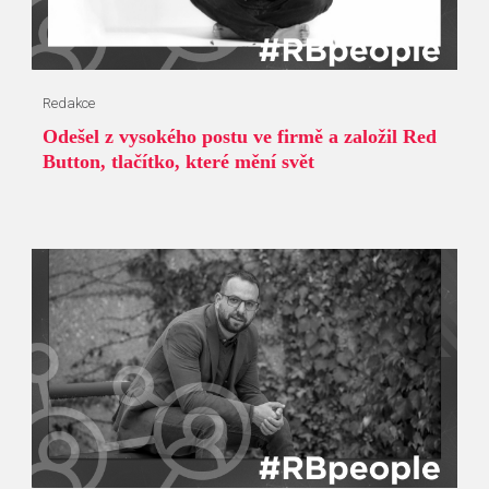
Redakce
Odešel z vysokého postu ve firmě a založil Red
Button, tlačítko, které mění svět