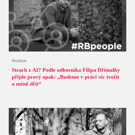
Redakce
Strach z AI? Podle odborníka Filipa Dřímalky
přijde pravý opak: „Budeme v práci víc tvořit
a méně dřít“