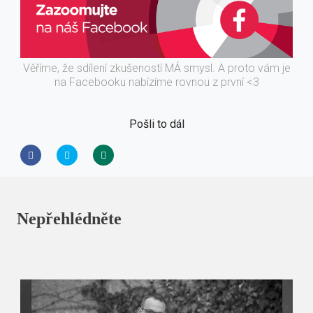
Věříme, že sdílení zkušeností MÁ smysl. A proto vám je
na Facebooku nabízíme rovnou z první <3
Pošli to dál
Nepřehlédněte