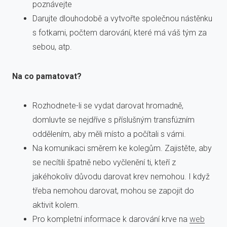
poznávejte
Darujte dlouhodobě a vytvořte společnou nástěnku
s fotkami, počtem darování, které má váš tým za
sebou, atp.
Na co pamatovat?
Rozhodnete-li se vydat darovat hromadně,
domluvte se nejdříve s příslušným transfúzním
oddělením, aby měli místo a počítali s vámi.
Na komunikaci směrem ke kolegům. Zajistěte, aby
se necítili špatně nebo vyčlenění ti, kteří z
jakéhokoliv důvodu darovat krev nemohou. I když
třeba nemohou darovat, mohou se zapojit do
aktivit kolem.
Pro kompletní informace k darování krve na
web