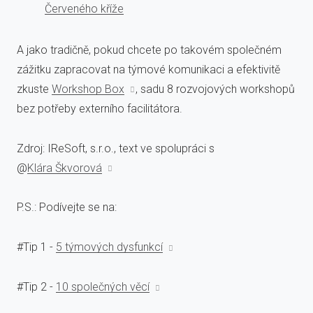
Červeného kříže
A jako tradičně, pokud chcete po takovém společném
zážitku zapracovat na týmové komunikaci a efektivitě
zkuste
Workshop Box
, sadu 8 rozvojových workshopů
bez potřeby externího facilitátora.
Zdroj: IReSoft, s.r.o., text ve spolupráci s
@
Klára Škvorová
P.S.: Podívejte se na:
#Tip 1 -
5 týmových dysfunkcí
#Tip 2 -
10 společných věcí