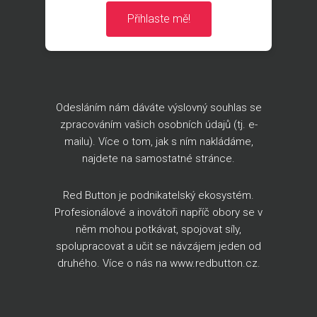
Přihlaste mě!
Odesláním nám dáváte výslovný souhlas se
zpracováním vašich osobních údajů (tj. e-
mailu). Více o tom, jak s ním nakládáme,
najdete na
samostatné stránce
.
Red Button je podnikatelský ekosystém.
Profesionálové a inovátoři napříč obory se v
něm mohou potkávat, spojovat síly,
spolupracovat a učit se návzájem jeden od
druhého. Více o nás na
www.redbutton.cz
.