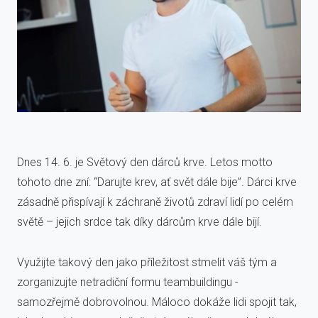
Dnes 14. 6. je Světový den dárců krve. Letos motto
tohoto dne zní: “Darujte krev, ať svět dále bije”. Dárci krve
zásadně přispívají k záchraně životů zdraví lidí po celém
světě – jejich srdce tak díky dárcům krve dále bijí.
Využijte takový den jako příležitost stmelit váš tým a
zorganizujte netradiční formu teambuildingu -
samozřejmě dobrovolnou. Máloco dokáže lidi spojit tak,