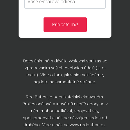
Přihlaste mě!
Odesláním nám dáváte výslovný souhlas se
zpracováním vašich osobních údajů (tj. e-
mailu). Více o tom, jak s ním nakládáme,
najdete na
samostatné stránce
.
Red Button je podnikatelský ekosystém.
Profesionálové a inovátoři napříč obory se v
něm mohou potkávat, spojovat síly,
spolupracovat a učit se návzájem jeden od
druhého. Více o nás na
www.redbutton.cz
.