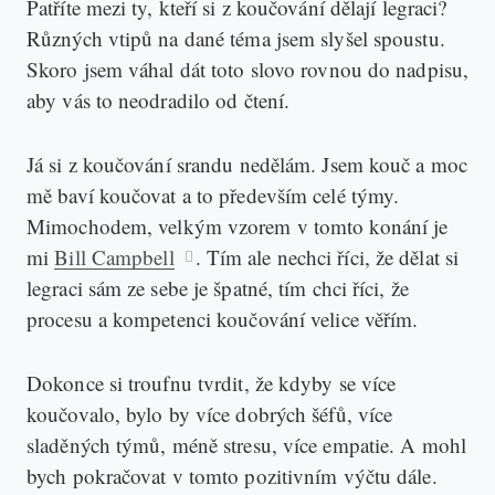
Patříte mezi ty, kteří si z koučování dělají legraci?
Různých vtipů na dané téma jsem slyšel spoustu.
Skoro jsem váhal dát toto slovo rovnou do nadpisu,
aby vás to neodradilo od čtení.
Já si z koučování srandu nedělám. Jsem kouč a moc
mě baví koučovat a to především celé týmy.
Mimochodem, velkým vzorem v tomto konání je
mi
Bill Campbell
. Tím ale nechci říci, že dělat si
legraci sám ze sebe je špatné, tím chci říci, že
procesu a kompetenci koučování velice věřím.
Dokonce si troufnu tvrdit, že kdyby se více
koučovalo, bylo by více dobrých šéfů, více
sladěných týmů, méně stresu, více empatie. A mohl
bych pokračovat v tomto pozitivním výčtu dále.