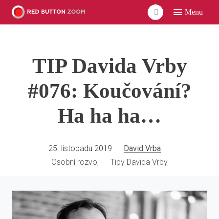
Menu
ÚVO
LIDÉ
TIP Davida Vrby
ČLÁ
VID
#076: Koučování?
POD
Ha ha ha…
UDÁ
SÍŤ
25. listopadu 2019
David Vrba
Osobní rozvoj
Tipy Davida Vrby