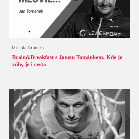
Michala Stránská
Brain&Breakfast s Janem Tománkem: Kde je
vůle, je i cesta