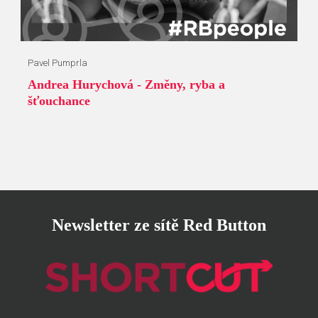
Pavel Pumprla
Andrea Hurychová - Změny, ryba a
šťouchance
Newsletter ze sítě Red Button