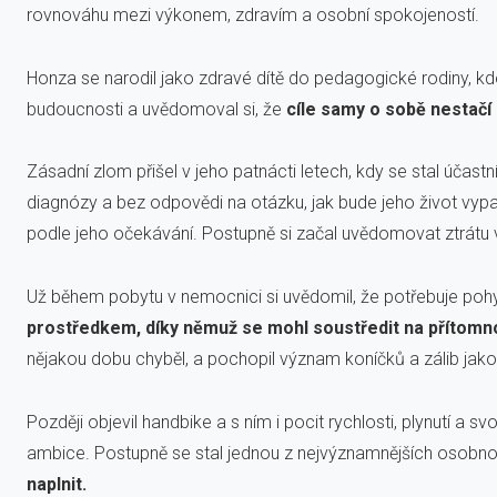
rovnováhu mezi výkonem, zdravím a osobní spokojeností.
Honza se narodil jako zdravé dítě do pedagogické rodiny, kde
budoucnosti a uvědomoval si, že
cíle samy o sobě nestačí
Zásadní zlom přišel v jeho patnácti letech, kdy se stal účas
diagnózy a bez odpovědi na otázku, jak bude jeho život vypad
podle jeho očekávání. Postupně si začal uvědomovat ztrátu vn
Už během pobytu v nemocnici si uvědomil, že potřebuje pohyb. 
prostředkem, díky němuž se mohl soustředit na přítomnos
nějakou dobu chyběl, a pochopil význam koníčků a zálib jako
Později objevil handbike a s ním i pocit rychlosti, plynutí a 
ambice. Postupně se stal jednou z nejvýznamnějších osobno
naplnit.