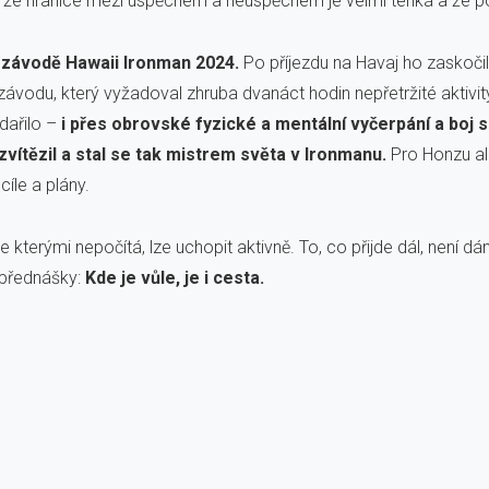
 že hranice mezi úspěchem a neúspěchem je velmi tenká a že poci
 závodě Hawaii Ironman 2024.
Po příjezdu na Havaj ho zaskočily
 závodu, který vyžadoval zhruba dvanáct hodin nepřetržité aktivit
dařilo –
i přes obrovské fyzické a mentální vyčerpání a boj s 
ítězil a stal se tak mistrem světa v Ironmanu.
Pro Honzu ale
íle a plány.
 se kterými nepočítá, lze uchopit aktivně. To, co přijde dál, nen
 přednášky:
Kde je vůle, je i cesta.