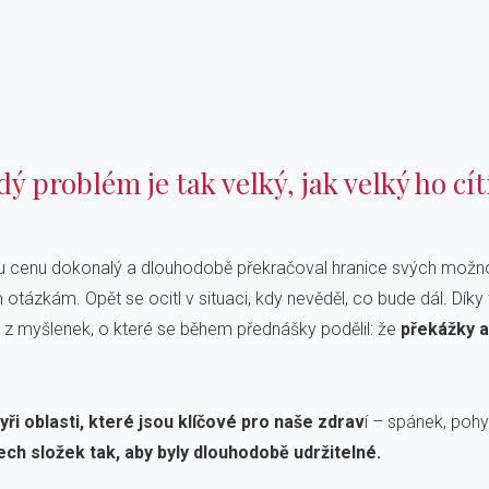
ý problém je tak velký, jak velký ho cí
aždou cenu dokonalý a dlouhodobě překračoval hranice svých mož
 otázkám. Opět se ocitl v situaci, kdy nevěděl, co bude dál. Díky
u z myšlenek, o které se během přednášky podělil: že
překážky 
tyři oblasti, které jsou klíčové pro naše zdrav
í – spánek, poh
ech složek tak, aby byly dlouhodobě udržitelné.