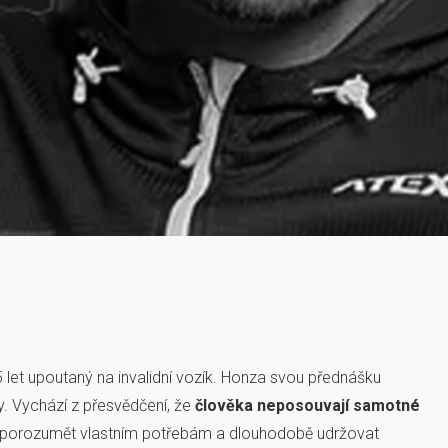
 let upoutaný na invalidní vozík. Honza svou přednášku
ly. Vychází z přesvědčení, že
člověka neposouvají samotné
ěj porozumět vlastním potřebám a dlouhodobě udržovat