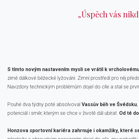
„Úspěch vás nik
S tímto novým nastavením mysli se vrátil k vrcholovému 
zimě dálkové běžecké lyžování. Zimní prostředí pro něj pře
Navzdory technickým problémům dojel do cíle a stal se pr
Pouhé dva týdny poté absolvoval
Vassův běh ve Švédsku
,
potenciál i směr, kterým se chce v životě dál ubírat.
Od té do
Honzova sportovní kariéra zahrnuje i okamžiky, které s