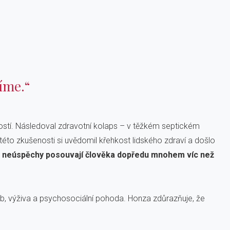
tíme.“
ností. Následoval zdravotní kolaps – v těžkém septickém
 této zkušenosti si uvědomil křehkost lidského zdraví a došlo
a neúspěchy posouvají člověka dopředu mnohem víc než
yb, výživa a psychosociální pohoda. Honza zdůrazňuje, že