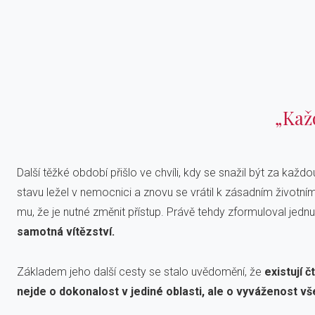
„Každ
Další těžké období přišlo ve chvíli, kdy se snažil být za k
stavu ležel v nemocnici a znovu se vrátil k zásadním životním
mu, že je nutné změnit přístup. Právě tehdy zformuloval jedn
samotná vítězství.
Základem jeho další cesty se stalo uvědomění, že
existují č
nejde o dokonalost v jediné oblasti, ale o vyváženost vš