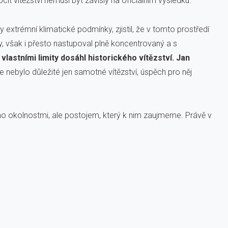
t vítězství nemusí být závislý na oficiálním výsledku.
 extrémní klimatické podmínky, zjistil, že v tomto prostředí
y, však i přesto nastupoval plně koncentrovaný a s
vlastními limity dosáhl historického vítězství. Jan
 nebylo důležité jen samotné vítězství, úspěch pro něj
í dáno okolnostmi, ale postojem, který k nim zaujmeme. Právě v