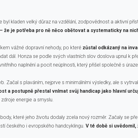
 byl kladen velký důraz na vzdělání, zodpovědnost a aktivní pří
 – že je potřeba pro ně něco obětovat a systematicky na nic
tníkem vážné dopravní nehody, po které
zůstal odkázaný na inval
at dál. Honza se podle svých vlastních slov doslova upnul k pře
itřního naplnění a pocit neúplnosti, který přišel společně s úraz
Začal s plaváním, nejprve s minimálními výsledky, ale s vytrvalo
t a postupně přestal vnímat svůj handicap jako hlavní určuj
 zdroje energie a smyslu.
svobody, které jeho životu dodaly zcela nový rozměr. Začaly se př
stí českého i evropského handcyklingu.
V té době si uvědomil,