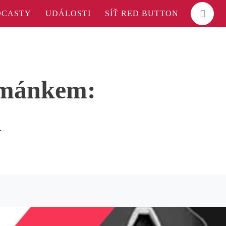
DCASTY
UDÁLOSTI
SÍŤ RED BUTTON
ománkem:
a