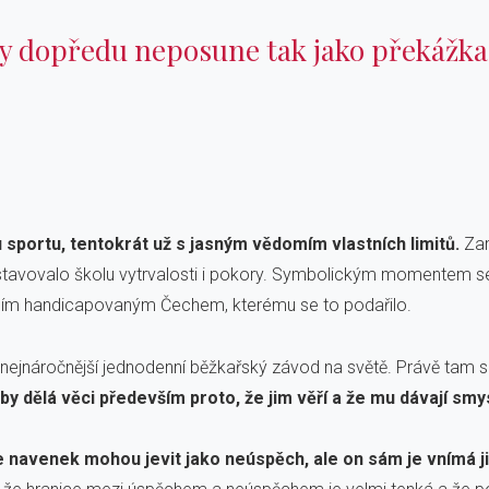
dy dopředu neposune tak jako překážka
sportu, tentokrát už s jasným vědomím vlastních limitů.
Zamě
dstavovalo školu vytrvalosti i pokory. Symbolickým momentem se
vním handicapovaným Čechem, kterému se to podařilo.
 nejnáročnější jednodenní běžkařský závod na světě. Právě tam si
by dělá věci především proto, že jim věří a že mu dávají smys
e navenek mohou jevit jako neúspěch, ale on sám je vnímá j