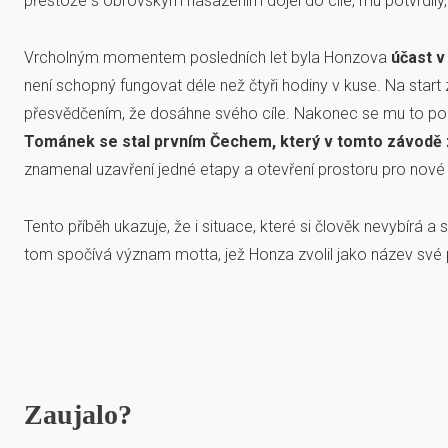
přestože s obrovským nasazením dojel do cíle, mu potvrdily,
Vrcholným momentem posledních let byla Honzova
účast v
není schopný fungovat déle než čtyři hodiny v kuse. Na start
přesvědčením, že dosáhne svého cíle. Nakonec se mu to po
Tománek se stal prvním Čechem, který v tomto závodě zv
znamenal uzavření jedné etapy a otevření prostoru pro nové c
Tento příběh ukazuje, že i situace, které si člověk nevybírá a
tom spočívá význam motta, jež Honza zvolil jako název své
Zaujalo?