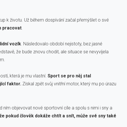
stup k životu. Už během dospívání začal přemýšlet o své
h pracovat
.
idní vozík
. Následovalo období nejistoty, bez jasné
dstavě, že bude znovu chodit, ale situace se nevyvíjela
em.
stí, která je mu vlastní.
Sport se pro něj stal
ící faktor.
Získal zpět svůj vnitřní motor, který mu po úrazu
ed ním objevovat nové sportovní cíle a spolu s nimi i sny a
 že pokud člověk dokáže chtít a snít, může své sny také