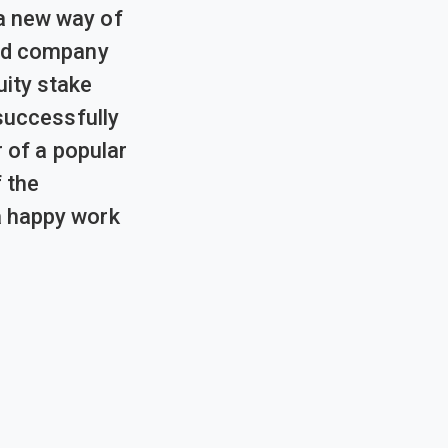
a new way of
und company
ity stake
successfully
 of a popular
 the
a happy work