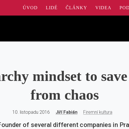
ÚVOD
LIDÉ
ČLÁNKY
VIDEA
PO
rchy mindset to save
from chaos
10. listopadu 2016
Jiří Fabián
Firemní kultura
o Founder of several different companies in Pr