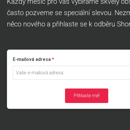
Každý měsíc pro vás vybíráme skvělý obs
často pozveme se speciální slevou. Nezme
něco nového a přihlaste se k odběru Shor
E-mailová adresa
Přihlaste mě!