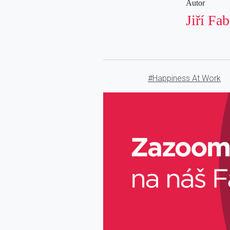
Autor
Jiří Fa
#Happiness At Work