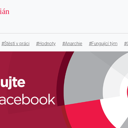
bián
#Štěstí v práci
#Hodnoty
#Anarchie
#Fungující tým
#