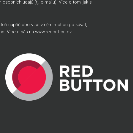
sobních údajů (tj. e-mailu). Více o tom, jak s
átoři napříč obory se v něm mohou potkávat,
ého. Více o nás na
www.redbutton.cz
.