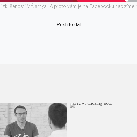
ní zkušeností MÁ smysl. A proto vám je na Facebooku nabízíme 
Pošli to dál