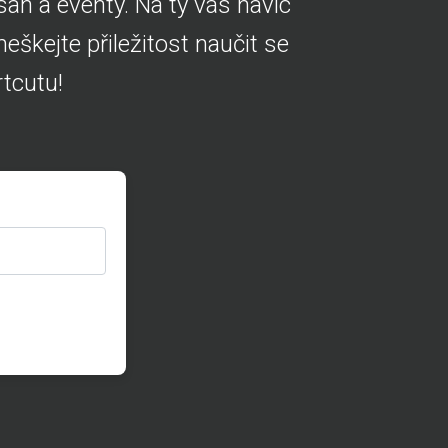
ah a eventy. Na ty vás navíc
škejte přiležitost naučit se
tcutu!