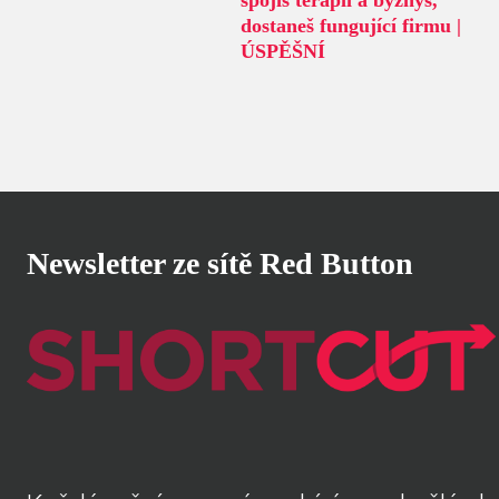
spojíš terapii a byznys,
dostaneš fungující firmu |
ÚSPĚŠNÍ
Newsletter ze sítě Red Button