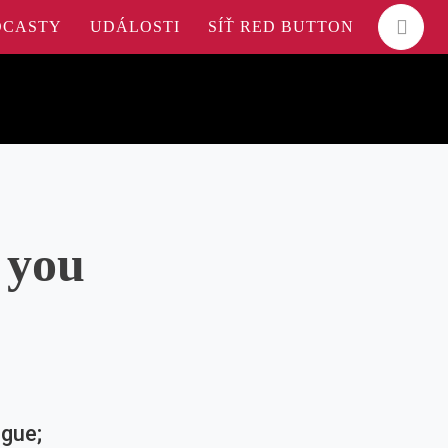
DCASTY
UDÁLOSTI
SÍŤ RED BUTTON
 you
ague;