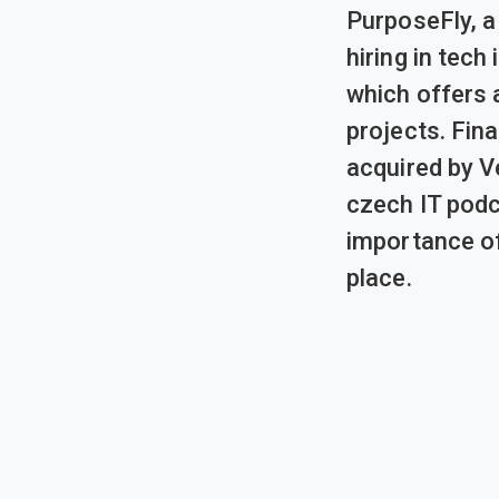
PurposeFly, 
hiring in tec
which offers 
projects. Fin
acquired by V
czech IT podc
importance of
place.