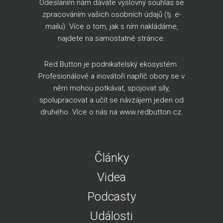
Odesláním nám dáváte výslovný souhlas se
zpracováním vašich osobních údajů (tj. e-
mailu). Více o tom, jak s ním nakládáme,
najdete na
samostatné stránce
.
Red Button je podnikatelský ekosystém.
Profesionálové a inovátoři napříč obory se v
něm mohou potkávat, spojovat síly,
spolupracovat a učit se návzájem jeden od
druhého. Více o nás na
www.redbutton.cz
.
Články
Videa
Podcasty
Události