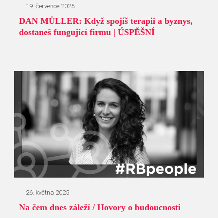
19. července 2025
DAN MÜLLER: Když spojíš terapii a byznys,
dostaneš fungující firmu | ÚSPĚŠNÍ
26. května 2025
Na čem dnes záleží / Hovory o budoucnosti