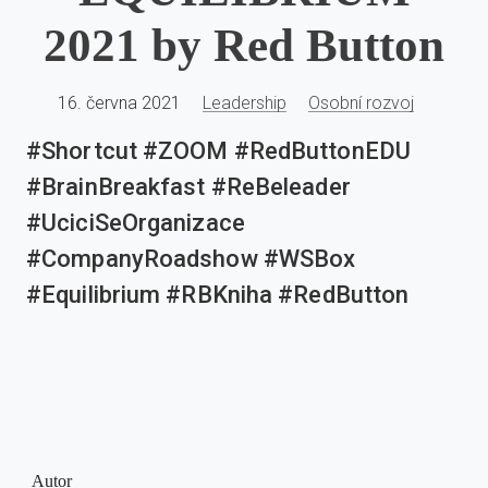
2021 by Red Button
16. června 2021
Leadership
Osobní rozvoj
#Shortcut #ZOOM #RedButtonEDU
#BrainBreakfast #ReBeleader
#UciciSeOrganizace
#CompanyRoadshow #WSBox
#Equilibrium #RBKniha #RedButton
Autor