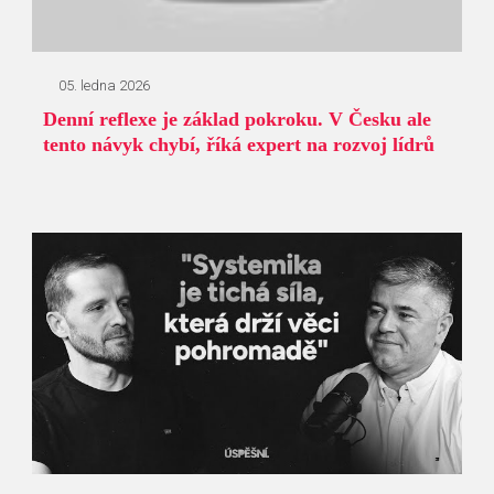
05. ledna 2026
Denní reflexe je základ pokroku. V Česku ale
tento návyk chybí, říká expert na rozvoj lídrů