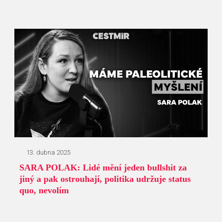
13. dubna 2025
SARA POLAK: Lidé mění jeden bullshit za
jiný a pak ostrouhají, politika udržuje status
quo, nevolím