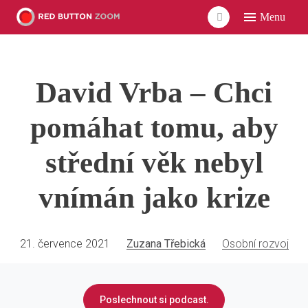
Menu
ÚVO
LIDÉ
David Vrba – Chci
ČLÁ
VID
pomáhat tomu, aby
POD
střední věk nebyl
UDÁ
vnímán jako krize
SÍŤ
21. července 2021
Zuzana Třebická
Osobní rozvoj
Poslechnout si podcast.