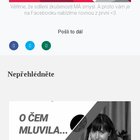
Věříme, že sdílení zkušeností MÁ smysl. A proto vám je
na Facebooku nabízíme rovnou z první <3
Pošli to dál
Nepřehlédněte