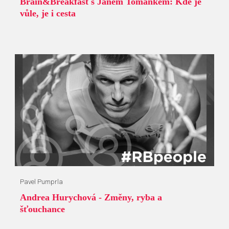
Brain&Breakfast s Janem Tománkem: Kde je
vůle, je i cesta
Pavel Pumprla
Andrea Hurychová - Změny, ryba a
šťouchance