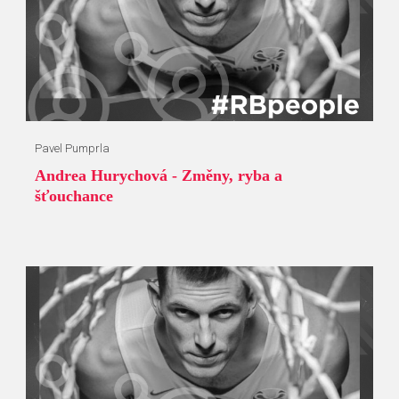
Pavel Pumprla
Andrea Hurychová - Změny, ryba a
šťouchance