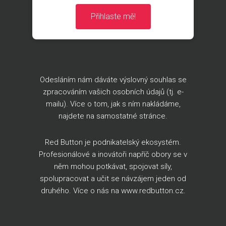
Přihlaste mě!
Odesláním nám dáváte výslovný souhlas se
zpracováním vašich osobních údajů (tj. e-
mailu). Více o tom, jak s ním nakládáme,
najdete na
samostatné stránce
.
Red Button je podnikatelský ekosystém.
Profesionálové a inovátoři napříč obory se v
něm mohou potkávat, spojovat síly,
spolupracovat a učit se návzájem jeden od
druhého. Více o nás na
www.redbutton.cz
.