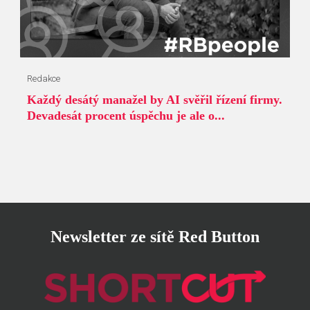
Redakce
Každý desátý manažel by AI svěřil řízení firmy.
Devadesát procent úspěchu je ale o...
Newsletter ze sítě Red Button