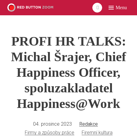
Menu
ÚVO
LIDÉ
PROFI HR TALKS:
ČLÁ
VID
Michal Šrajer, Chief
POD
Happiness Officer,
UDÁ
spoluzakladatel
SÍŤ
Happiness@Work
04. prosince 2023
Redakce
Firmy a způsoby práce
Firemní kultura