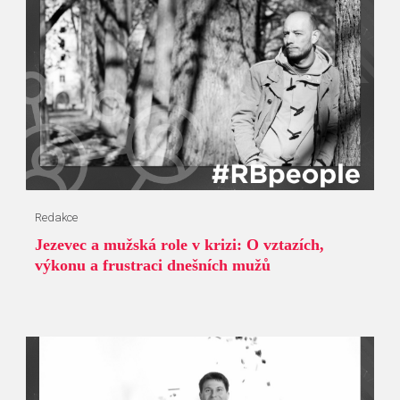
Redakce
Jezevec a mužská role v krizi: O vztazích,
výkonu a frustraci dnešních mužů