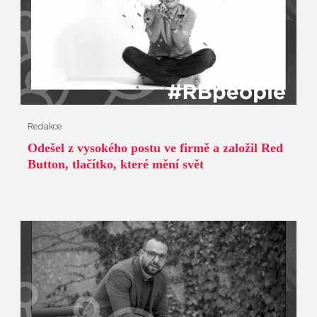
Redakce
Odešel z vysokého postu ve firmě a založil Red
Button, tlačítko, které mění svět