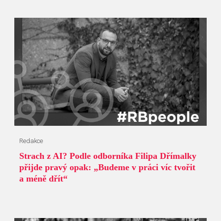
Redakce
Strach z AI? Podle odborníka Filipa Dřímalky
přijde pravý opak: „Budeme v práci víc tvořit
a méně dřít“