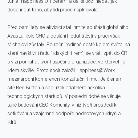
„Chief Happiness Officerem“ a dal si úkol hledat, jak
dosáhnout toho, aby lidi práce naplňovala.
Před osmi lety se akvizicí stal Inmite součástí globálního
Avastu. Role CHO a poslání hledat štěstí v práci však
Michalovi zůstaly. Po roční rodinné cestě kolem světa, na
které navštívil i řadu “lidských firem”, se vrátil zpět do ČR
s vizí pomáhat tvořit úspěšné organizace, ve kterých je
lidem skvěle. Proto spoluzaložil Happiness@Work –
mezinárodní konferenci i konzultační firmu. Je členem
sítě Red Button a spoluzakladatelem několika
technologických startupů. V poslední době se věnuje
také budování CEO Komunity, v níž tvoří prostředí k
setkávání a vzájemné podpoře hodnotových lídryň a
lídrů.