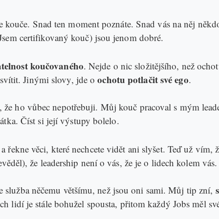
jete kouče. Snad ten moment poznáte. Snad vás na něj něk
Jsem certifikovaný kouč) jsou jenom dobré.
telnost koučovaného
. Nejde o nic složitějšího, než ochot
ochotu potlačit své ego
svítit. Jinými slovy, jde o
.
, že ho vůbec nepotřebuji. Můj kouč pracoval s mým lead
ka. Číst si její výstupy bolelo.
řekne věci, které nechcete vidět ani slyšet. Teď už vím, 
ěděl), že leadership není o vás, že je o lidech kolem vás.
p je služba něčemu většímu, než jsou oni sami. Můj tip zní,
ch lidí je stále bohužel spousta, přitom každý Jobs měl s