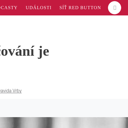
DCASTY
UDÁLOSTI
SÍŤ RED BUTTON
ování je
Davida Vrby