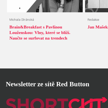
Michala Stránská
Redakce
Brain&Breakfast s Pavlínou
Jan Mašek:
Louženskou: Vlny, které se blíží.
Naučte se surfovat na trendech
Newsletter ze sítě Red Button