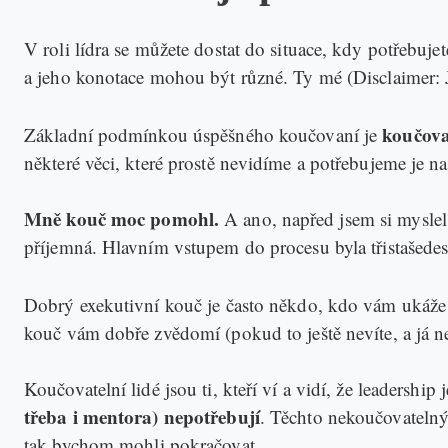
V roli lídra se můžete dostat do situace, kdy potřebu
a jeho konotace mohou být různé. Ty mé (Disclaimer: 
koučova
Základní podmínkou úspěšného koučovaní je
některé věci, které prostě nevidíme a potřebujeme je na
Mně kouč moc pomohl.
A ano, napřed jsem si myslel
příjemná. Hlavním vstupem do procesu byla třistašedesát
Dobrý exekutivní kouč je často někdo, kdo vám ukáže a 
kouč vám dobře zvědomí (pokud to ještě nevíte, a já nev
Koučovatelní lidé jsou ti, kteří ví a vidí, že leadershi
třeba i mentora) nepotřebují
. Těchto nekoučovatelný
tak bychom mohli pokračovat.