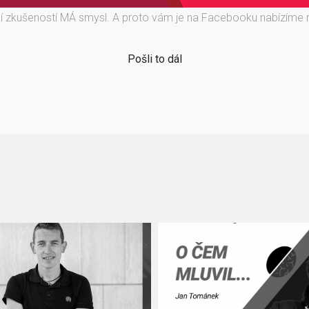
ní zkušeností MÁ smysl. A proto vám je na Facebooku nabízíme 
Pošli to dál