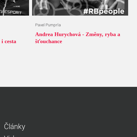
Pavel Pumprla
Andrea Hurychová - Změny, ryba a
i cesta
šťouchance
Články