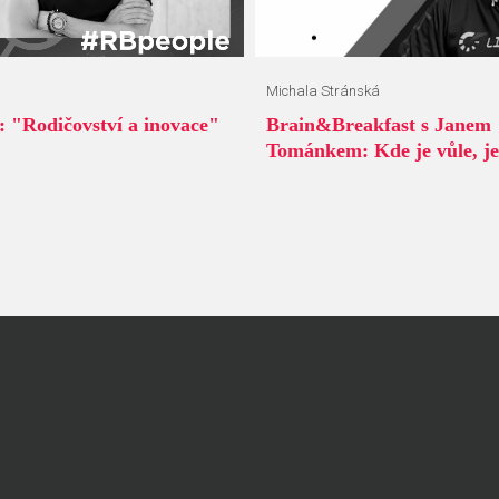
Michala Stránská
 "Rodičovství a inovace"
Brain&Breakfast s Janem
Tománkem: Kde je vůle, je 