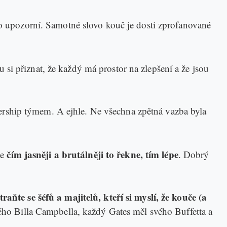
do upozorní. Samotné slovo kouč je dosti zprofanované
u si přiznat, že každý má prostor na zlepšení a že jsou
ership týmem. A ejhle. Ne všechna zpětná vazba byla
čím jasněji a brutálněji to řekne, tím lépe
že
. Dobrý
straňte se šéfů a majitelů, kteří si myslí, že kouče (a
vého Billa Campbella, každý Gates měl svého Buffetta a