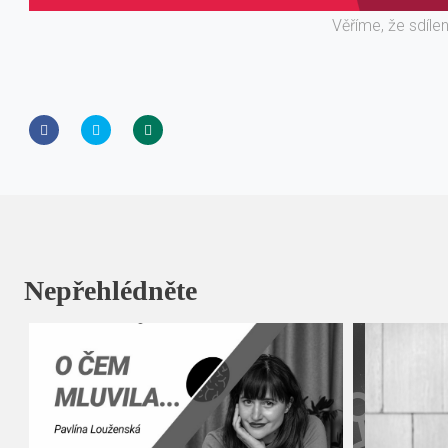
Věříme, že sdíle
Nepřehlédněte