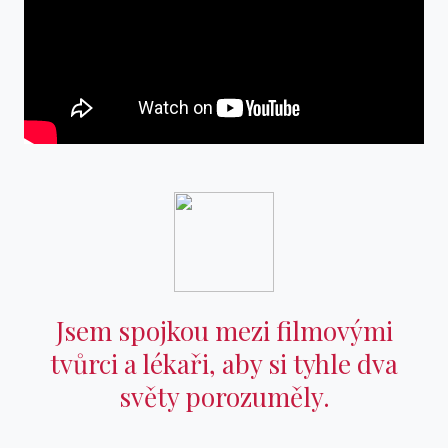
Jsem spojkou mezi filmovými
tvůrci a lékaři, aby si tyhle dva
světy porozuměly.