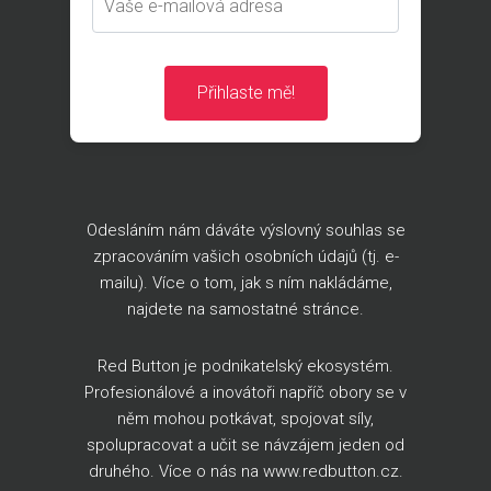
Přihlaste mě!
Odesláním nám dáváte výslovný souhlas se
zpracováním vašich osobních údajů (tj. e-
mailu). Více o tom, jak s ním nakládáme,
najdete na
samostatné stránce
.
Red Button je podnikatelský ekosystém.
Profesionálové a inovátoři napříč obory se v
něm mohou potkávat, spojovat síly,
spolupracovat a učit se návzájem jeden od
druhého. Více o nás na
www.redbutton.cz
.