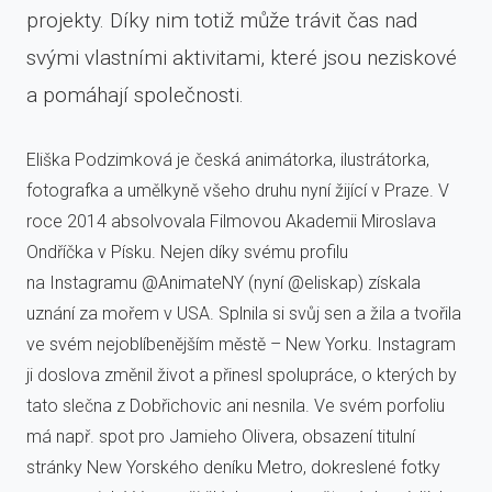
projekty. Díky nim totiž může trávit čas nad
svými vlastními aktivitami, které jsou neziskové
a pomáhají společnosti.
Eliška Podzimková je česká animátorka, ilustrátorka,
fotografka a umělkyně všeho druhu nyní žijící v Praze. V
roce 2014 absolvovala Filmovou Akademii Miroslava
Ondříčka v Písku. Nejen díky svému profilu
na Instagramu @AnimateNY (nyní @eliskap) získala
uznání za mořem v USA. Splnila si svůj sen a žila a tvořila
ve svém nejoblíbenějším městě – New Yorku. Instagram
ji doslova změnil život a přinesl spolupráce, o kterých by
tato slečna z Dobřichovic ani nesnila. Ve svém porfoliu
má např. spot pro Jamieho Olivera, obsazení titulní
stránky New Yorského deníku Metro, dokreslené fotky