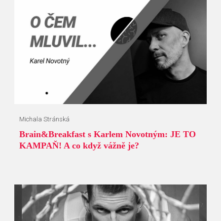
Michala Stránská
Brain&Breakfast s Karlem Novotným: JE TO
KAMPAŇ! A co když vážně je?