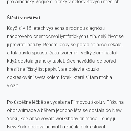
pro americký Vogue či články v celosvětových médiích.
Štěstí v neštěstí
Když si v 15 letech vyslecha s rodinou diagnózu
nádorového onemocnění lymfatických uzlin, celý život se
ji převrátil naruby. Během léčby se pořád na něco čekalo,
a tak trávila spoustu času tvořením. Velký zlom nastal,
když dostala grafický tablet. Sice nevěděla, co pořád
kreslit na "čistý list papíru", ale objevila kouzlo
dokreslování světa kolem fotek, které si tam mohla
vložit.
Po úspěšné léčbě se vydala na Filmovou školu v Písku na
obor animace a během jednoho léta se dostala do New
Yorku, kde absolvovala workshopy animace. Tehdy ji
New York doslova uchvátil a začala dokreslovat