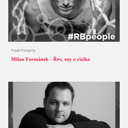
Pavel Pumprla
Milan Formánek - Řev, sny a riziko