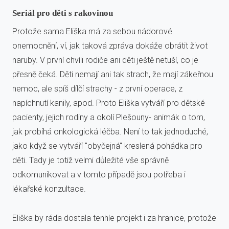
Seriál pro děti s rakovinou
Protože sama Eliška má za sebou nádorové
onemocnění, ví, jak taková zpráva dokáže obrátit život
naruby. V první chvíli rodiče ani děti ještě netuší, co je
přesně čeká. Děti nemají ani tak strach, že mají zákeřnou
nemoc, ale spíš dílčí strachy - z první operace, z
napíchnutí kanily, apod. Proto Eliška vytváří pro dětské
pacienty, jejich rodiny a okolí Plešouny- animák o tom,
jak probíhá onkologická léčba. Není to tak jednoduché,
jako když se vytváří "obyčejná" kreslená pohádka pro
děti. Tady je totiž velmi důležité vše správně
odkomunikovat a v tomto případě jsou potřeba i
lékařské konzultace.
Eliška by ráda dostala tenhle projekt i za hranice, protože