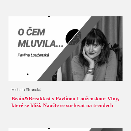
Michala Stránská
Brain&Breakfast s Pavlínou Louženskou: Vlny,
které se blíží. Naučte se surfovat na trendech