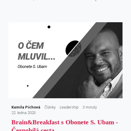
Kamila Píchová
Články
Leadership
3 minuty
22. ledna 2023
Brain&Breakfast s Obonete S. Ubam -
Černobílá cesta