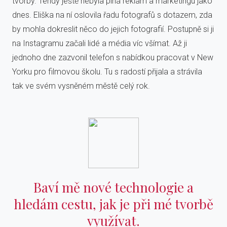
tvorby. Tehdy ještě nebyla plná reklam a marketingu jako
dnes. Eliška na ní oslovila řadu fotografů s dotazem, zda
by mohla dokreslit něco do jejich fotografií. Postupně si ji
na Instagramu začali lidé a média víc všímat. Až ji
jednoho dne zazvonil telefon s nabídkou pracovat v New
Yorku pro filmovou školu. Tu s radostí přijala a strávila
tak ve svém vysněném městě celý rok.
Baví mě nové technologie a
hledám cestu, jak je při mé tvorbě
využívat.