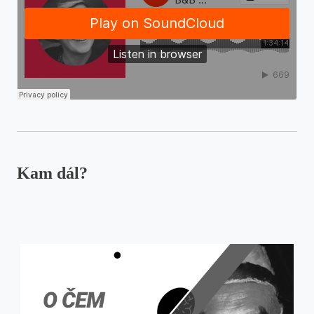
Red Button
·
B&B S Eliškou Podzimkovou - Eliška Podzimková a její ilustrovaný svět
Kam dál?