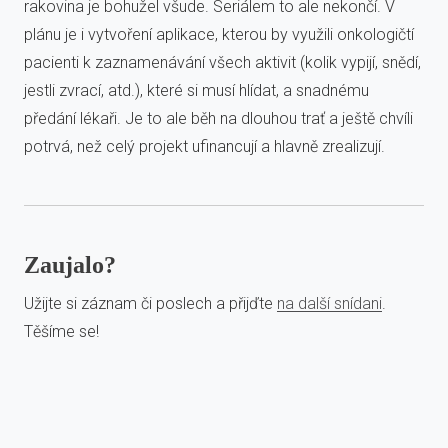
rakovina je bohužel všude. Seriálem to ale nekončí. V
plánu je i vytvoření aplikace, kterou by využili onkologičtí
pacienti k zaznamenávání všech aktivit (kolik vypijí, snědí,
jestli zvrací, atd.), které si musí hlídat, a snadnému
předání lékaři. Je to ale běh na dlouhou trať a ještě chvíli
potrvá, než celý projekt ufinancují a hlavně zrealizují.
Zaujalo?
Užijte si záznam či poslech a přijďte
na další snídani
.
Těšíme se!