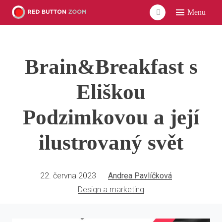
Menu
ÚVO
LIDÉ
Brain&Breakfast s
ČLÁ
VID
Eliškou
POD
Podzimkovou a její
UDÁ
ilustrovaný svět
SÍŤ
22. června 2023
Andrea Pavlíčková
Design a marketing