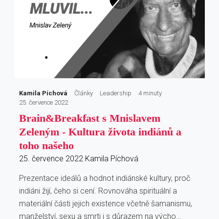
Kamila Píchová
Články
Leadership
4 minuty
25. července 2022
Brain&Breakfast s Mnislavem
Zeleným - Kultura života indiánů a
toho našeho
25. července 2022
Kamila Píchová
Prezentace ideálů a hodnot indiánské kultury, proč
indiáni žijí, čeho si cení. Rovnováha spirituální a
materiální části jejich existence včetně šamanismu,
manželství, sexu a smrti i s důrazem na výcho…