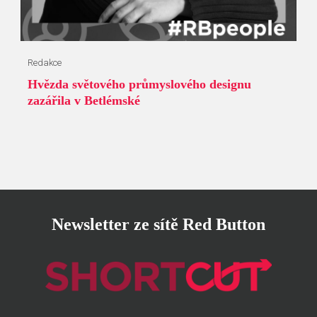
Redakce
Hvězda světového průmyslového designu
zazářila v Betlémské
Newsletter ze sítě Red Button