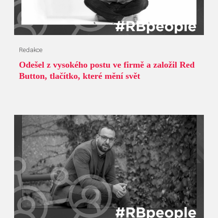
Redakce
Odešel z vysokého postu ve firmě a založil Red
Button, tlačítko, které mění svět