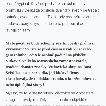
prostě vypínat. Když se podíváte na růst mezd v
průmyslu v Česku za poslední dva roky, zvedly se třeba o
patnáct, dvacet procent. To už tady řada výrob prostě
nedává žádný smysl a bude se to přesouvat do
levnějších zemí.
Máte pocit, že bude schopný se s tím český průmysl
vyrovnat? Vy jste se před časem v roli krizového
generálního ředitele osobně podílel na příběhu
Vítkovic, velkého ostravského zaměstnavatele,
tradiční domácí značky. Vítkovická skupina Jana
Světlíka se ale rozpadla, její klíčové firmy
zkrachovaly. Je to doklad trendu, o kterém mluvíte,
nebo úplně jiná story?
Myslím, že to je stejný příběh. Vítkovice se v podstatě
zfragmentovaly, rozdělily se na mnoho subjektů s