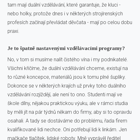
tam mají duální vzdělávání, které garantuje, že kluci -
nebo holky, protože dnes i v některých strojírenských
profesích začínají převládat děvčata - mají po celou dobu
praxi.
Je to špatně nastavenými vzdělávacími programy?
No, v tom si musíme nalít čistého vína i my podnikatelé.
Všichni křičíme, že duální vzdělávání chceme, existují na
to různé koncepce, materiálů jsou k tomu plné šuplíky.
Dokonce se v některých krajích už prvky toho duálního
vzdělávání rozjíždějí, ale není to ono. Studenti mají ve
škole dílny, nějakou praktickou výuku, ale v rámci studia
by měli jít na pár týdnů někam do firmy, aby si to opravdu
osahali. A tady se dostáváme do problému, řada firem
kvalifikované lidi nechce. Oni potřebují lidi k linkám. Jen
mačkače tlačítek, lidské roboty. Mně vyprávěl ředitel