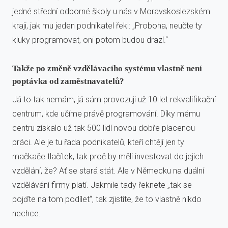
jedné střední odborné školy u nás v Moravskoslezském
kraji, jak mu jeden podnikatel řekl: „Proboha, neučte ty
kluky programovat, oni potom budou drazí.“
Takže po změně vzdělávacího systému vlastně není
poptávka od zaměstnavatelů?
Já to tak nemám, já sám provozuji už 10 let rekvalifikační
centrum, kde učíme právě programování. Díky mému
centru získalo už tak 500 lidí novou dobře placenou
práci. Ale je tu řada podnikatelů, kteří chtějí jen ty
mačkače tlačítek, tak proč by měli investovat do jejich
vzdělání, že? Ať se stará stát. Ale v Německu na duální
vzdělávání firmy platí. Jakmile tady řeknete „tak se
pojďte na tom podílet“, tak zjistíte, že to vlastně nikdo
nechce.