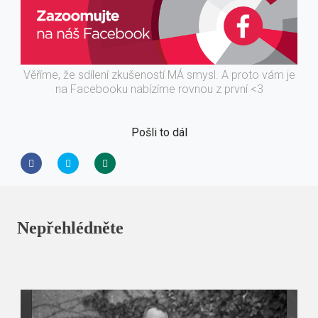
Věříme, že sdílení zkušeností MÁ smysl. A proto vám je
na Facebooku nabízíme rovnou z první <3
Pošli to dál
Nepřehlédněte