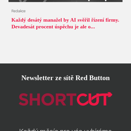
Redakce
Každý desátý manažel by AI svěřil řízení firmy.
Devadesát procent úspěchu je ale o...
Newsletter ze sítě Red Button