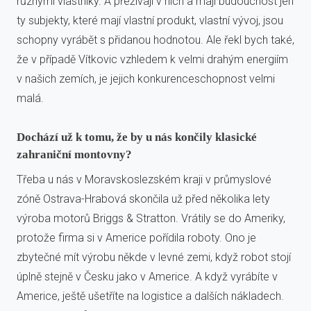
různými vlastníky. A přežívají v nich a mají budoucnost jen
ty subjekty, které mají vlastní produkt, vlastní vývoj, jsou
schopny vyrábět s přidanou hodnotou. Ale řekl bych také,
že v případě Vítkovic vzhledem k velmi drahým energiím
v našich zemích, je jejich konkurenceschopnost velmi
malá.
Dochází už k tomu, že by u nás končily klasické
zahraniční montovny?
Třeba u nás v Moravskoslezském kraji v průmyslové
zóně Ostrava-Hrabová skončila už před několika lety
výroba motorů Briggs & Stratton. Vrátily se do Ameriky,
protože firma si v Americe pořídila roboty. Ono je
zbytečné mít výrobu někde v levné zemi, když robot stojí
úplně stejně v Česku jako v Americe. A když vyrábíte v
Americe, ještě ušetříte na logistice a dalších nákladech.