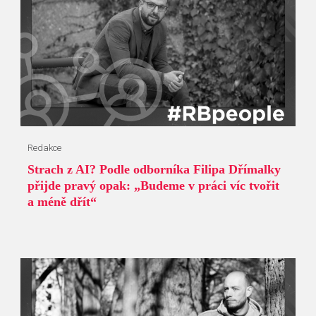
Redakce
Strach z AI? Podle odborníka Filipa Dřímalky
přijde pravý opak: „Budeme v práci víc tvořit
a méně dřít“