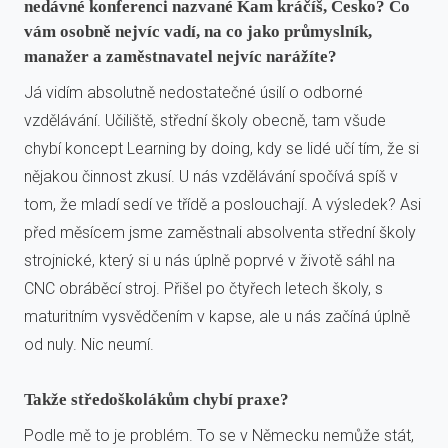
nedávné konferenci nazvané Kam kráčíš, Česko? Co
vám osobně nejvíc vadí, na co jako průmyslník,
manažer a zaměstnavatel nejvíc narážíte?
Já vidím absolutně nedostatečné úsilí o odborné
vzdělávání. Učiliště, střední školy obecně, tam všude
chybí koncept Learning by doing, kdy se lidé učí tím, že si
nějakou činnost zkusí. U nás vzdělávání spočívá spíš v
tom, že mladí sedí ve třídě a poslouchají. A výsledek? Asi
před měsícem jsme zaměstnali absolventa střední školy
strojnické, který si u nás úplně poprvé v životě sáhl na
CNC obráběcí stroj. Přišel po čtyřech letech školy, s
maturitním vysvědčením v kapse, ale u nás začíná úplně
od nuly. Nic neumí.
Takže středoškolákům chybí praxe?
Podle mě to je problém. To se v Německu nemůže stát,