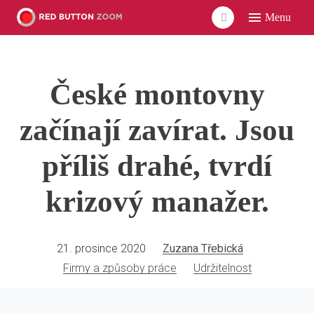
Menu
ÚVO
LIDÉ
České montovny
ČLÁ
VID
začínají zavírat. Jsou
POD
příliš drahé, tvrdí
UDÁ
krizový manažer.
SÍŤ
21. prosince 2020
Zuzana Třebická
Firmy a způsoby práce
Udržitelnost