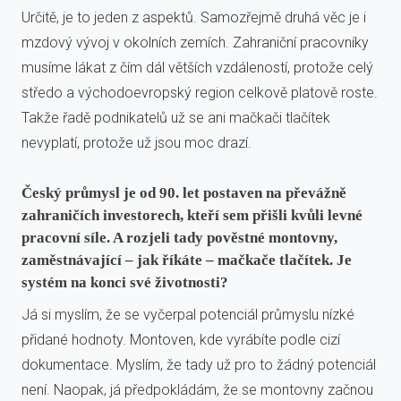
Určitě, je to jeden z aspektů. Samozřejmě druhá věc je i
mzdový vývoj v okolních zemích. Zahraniční pracovníky
musíme lákat z čím dál větších vzdáleností, protože celý
středo a východoevropský region celkově platově roste.
Takže řadě podnikatelů už se ani mačkači tlačítek
nevyplatí, protože už jsou moc drazí.
Český průmysl je od 90. let postaven na převážně
zahraničích investorech, kteří sem přišli kvůli levné
pracovní síle. A rozjeli tady pověstné montovny,
zaměstnávající – jak říkáte – mačkače tlačítek. Je
systém na konci své životnosti?
Já si myslím, že se vyčerpal potenciál průmyslu nízké
přidané hodnoty. Montoven, kde vyrábíte podle cizí
dokumentace. Myslím, že tady už pro to žádný potenciál
není. Naopak, já předpokládám, že se montovny začnou