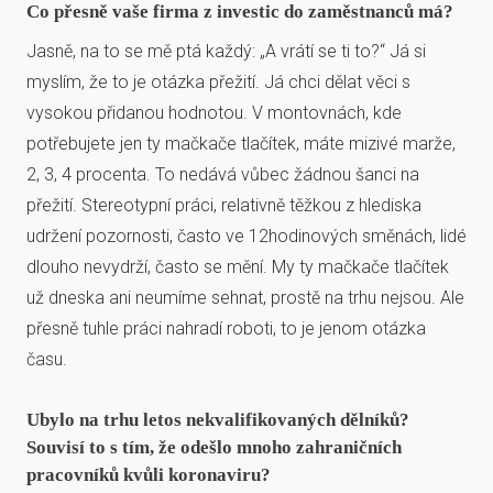
Co přesně vaše firma z investic do zaměstnanců má?
Jasně, na to se mě ptá každý: „A vrátí se ti to?“ Já si
myslím, že to je otázka přežití. Já chci dělat věci s
vysokou přidanou hodnotou. V montovnách, kde
potřebujete jen ty mačkače tlačítek, máte mizivé marže,
2, 3, 4 procenta. To nedává vůbec žádnou šanci na
přežití. Stereotypní práci, relativně těžkou z hlediska
udržení pozornosti, často ve 12hodinových směnách, lidé
dlouho nevydrží, často se mění. My ty mačkače tlačítek
už dneska ani neumíme sehnat, prostě na trhu nejsou. Ale
přesně tuhle práci nahradí roboti, to je jenom otázka
času.
Ubylo na trhu letos nekvalifikovaných dělníků?
Souvisí to s tím, že odešlo mnoho zahraničních
pracovníků kvůli koronaviru?