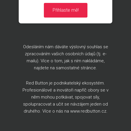
Přihlaste mě!
Odesláním nám dáváte výslovný souhlas se
zpracováním vašich osobních údajů (tj. e-
mailu). Více o tom, jak s ním nakládáme,
najdete na
samostatné stránce
.
Red Button je podnikatelský ekosystém.
Profesionálové a inovátoři napříč obory se v
něm mohou potkávat, spojovat síly,
spolupracovat a učit se návzájem jeden od
druhého. Více o nás na
www.redbutton.cz
.