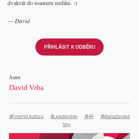
dvakrát do toasteru nedáte. :)
—
David
PŘIHLÁSIT K ODBĚRU
Autor
David Vrba
#Firemní kultura
#Leadership
#HR
#Manažerské
tipy