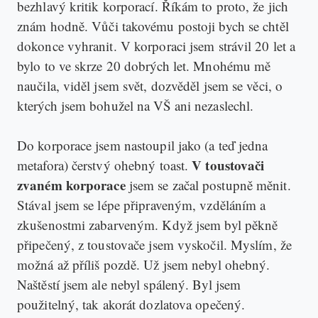
bezhlavý kritik korporací. Říkám to proto, že jich
znám hodně. Vůči takovému postoji bych se chtěl
dokonce vyhranit. V korporaci jsem strávil 20 let a
bylo to ve skrze 20 dobrých let. Mnohému mě
naučila, viděl jsem svět, dozvěděl jsem se věci, o
kterých jsem bohužel na VŠ ani nezaslechl.
Do korporace jsem nastoupil jako (a teď jedna
V toustovači
metafora) čerstvý ohebný toast.
zvaném korporace
jsem se začal postupně měnit.
Stával jsem se lépe připraveným, vzděláním a
zkušenostmi zabarveným. Když jsem byl pěkně
připečený, z toustovače jsem vyskočil. Myslím, že
možná až příliš pozdě. Už jsem nebyl ohebný.
Naštěstí jsem ale nebyl spálený. Byl jsem
použitelný, tak akorát dozlatova opečený.