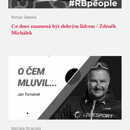
Roman Zelenka
Co dnes znamená být dobrým lídrem / Zdeněk
Michálek
Michala Stránská