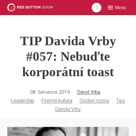
Menu
ÚVO
LIDÉ
TIP Davida Vrby
ČLÁ
VID
#057: Nebuďte
POD
korporátní toast
UDÁ
SÍŤ
08. července 2019
David Vrba
Leadership
Firemní kultura
Osobní rozvoj
Tipy
Davida Vrby