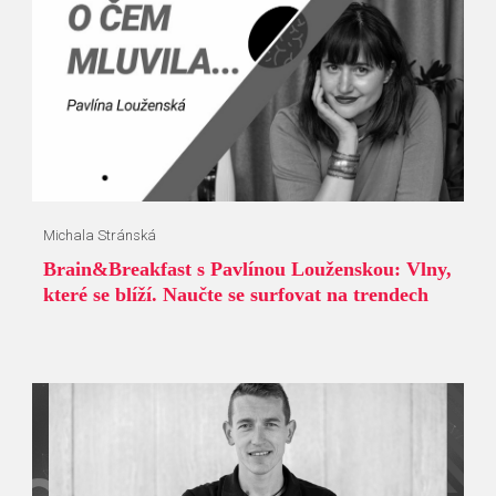
Michala Stránská
Brain&Breakfast s Pavlínou Louženskou: Vlny,
které se blíží. Naučte se surfovat na trendech