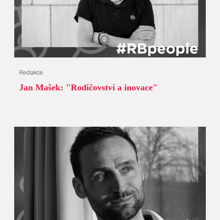
Redakce
Jan Mašek: "Rodičovství a inovace"