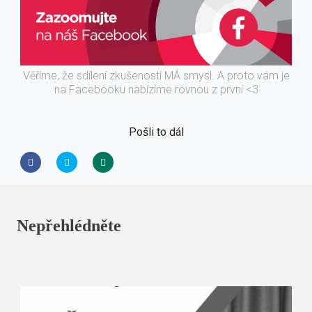
Věříme, že sdílení zkušeností MÁ smysl. A proto vám je
na Facebooku nabízíme rovnou z první <3
Pošli to dál
Nepřehlédněte