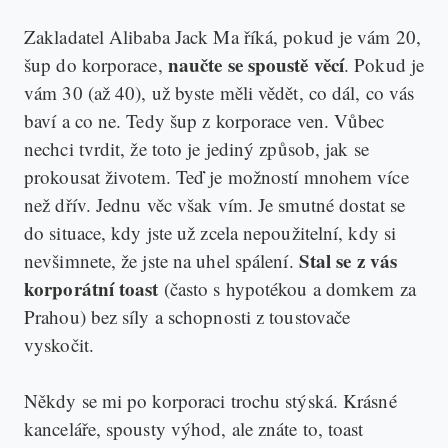
Zakladatel Alibaba Jack Ma říká, pokud je vám 20,
naučte se spoustě věcí
šup do korporace,
. Pokud je
vám 30 (až 40), už byste měli vědět, co dál, co vás
baví a co ne. Tedy šup z korporace ven. Vůbec
nechci tvrdit, že toto je jediný způsob, jak se
prokousat životem. Teď je možností mnohem více
než dřív. Jednu věc však vím. Je smutné dostat se
do situace, kdy jste už zcela nepoužitelní, kdy si
Stal se z vás
nevšimnete, že jste na uhel spálení.
korporátní toast
(často s hypotékou a domkem za
Prahou) bez síly a schopnosti z toustovače
vyskočit.
Někdy se mi po korporaci trochu stýská. Krásné
kanceláře, spousty výhod, ale znáte to, toast