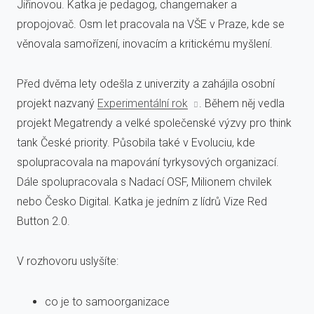
Jiřinovou. Katka je pedagog, changemaker a
propojovač. Osm let pracovala na VŠE v Praze, kde se
věnovala samořízení, inovacím a kritickému myšlení.
Před dvěma lety odešla z univerzity a zahájila osobní
projekt nazvaný
Experimentální rok
. Během něj vedla
projekt Megatrendy a velké společenské výzvy pro think
tank České priority. Působila také v Evoluciu, kde
spolupracovala na mapování tyrkysových organizací.
Dále spolupracovala s Nadací OSF, Milionem chvilek
nebo Česko Digital. Katka je jedním z lídrů Vize Red
Button 2.0.
V rozhovoru uslyšíte:
co je to samoorganizace