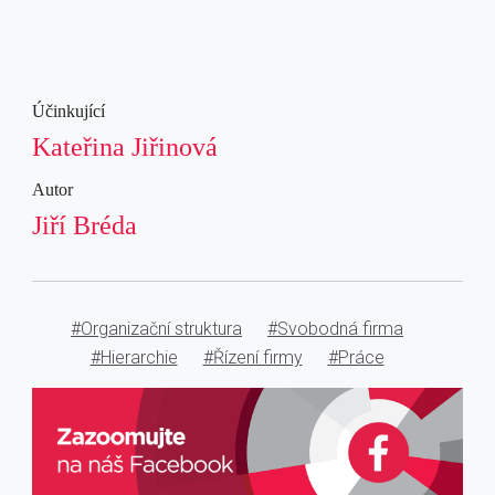
Účinkující
Kateřina Jiřinová
Autor
Jiří Bréda
#Organizační struktura
#Svobodná firma
#Hierarchie
#Řízení firmy
#Práce