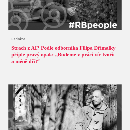
Redakce
Strach z AI? Podle odborníka Filipa Dřímalky
přijde pravý opak: „Budeme v práci víc tvořit
a méně dřít“