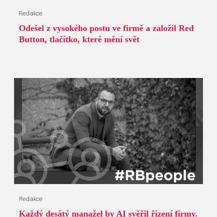
Redakce
Odešel z vysokého postu ve firmě a založil Red
Button, tlačítko, které mění svět
Redakce
Každý desátý manažel by AI svěřil řízení firmy.