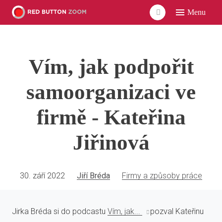
Menu
ÚVO
LIDÉ
Vím, jak podpořit
ČLÁ
VID
samoorganizaci ve
POD
firmě - Kateřina
UDÁ
Jiřinová
SÍŤ
30. září 2022
Jiří Bréda
Firmy a způsoby práce
Jirka Bréda si do podcastu
Vím, jak...
pozval Kateřinu