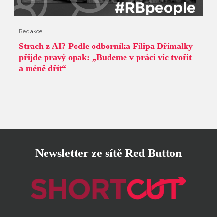
Redakce
Strach z AI? Podle odborníka Filipa Dřímalky
přijde pravý opak: „Budeme v práci víc tvořit
a méně dřít“
Newsletter ze sítě Red Button