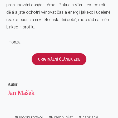
prohlubování daných témat. Pokud s Vámi text cokoli
dělá a jste ochotni věnovat čas a energii jakékoli ucelené
reakci, budu za ni v této instantní době, moc rád na mém
LinkedIn profilu.
- Honza
ORIGINÁLNÍ ČLÁNEK ZDE
Autor
Jan Mašek
#Osobní rozvoj
#Firemní růst
#Inspirace