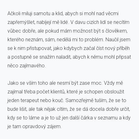
Ačkoli miluji samotu a klid, abych si mohl nad věcmi
zapřemýšlet, nabíjejí mě lidé. V davu cizích lidí se necítím
vůbec dobře, ale pokud mám možnost být s člověkem,
kterého neznám, sám, nedělá mi to problém. Naučil jsem
se k nim přistupovat, jako kdybych začal číst nový příběh
a postupně se snažím naladit, abych k němu mohl připsat
něco zajímavého.
Jako se vším toho ale nesmí být zase moc. Vždy mě
zajímal třeba počet klientů, které je schopen obsloužit
jeden terapeut nebo kouč. Samozřejmě tuším, že se to
bude lišit, ale tak nějak cítím, že se dá docela dobře určit,
kdy se to láme a je to už jen další čárka v seznamu a kdy
je tam opravdový zájem.