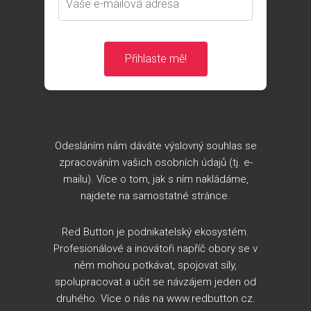
Přihlaste mě!
Odesláním nám dáváte výslovný souhlas se
zpracováním vašich osobních údajů (tj. e-
mailu). Více o tom, jak s ním nakládáme,
najdete na
samostatné stránce
.
Red Button je podnikatelský ekosystém.
Profesionálové a inovátoři napříč obory se v
něm mohou potkávat, spojovat síly,
spolupracovat a učit se návzájem jeden od
druhého. Více o nás na
www.redbutton.cz
.