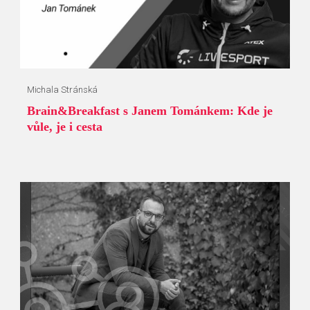
Michala Stránská
Brain&Breakfast s Janem Tománkem: Kde je
vůle, je i cesta