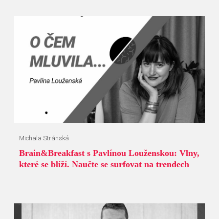
Michala Stránská
Brain&Breakfast s Pavlínou Louženskou: Vlny,
které se blíží. Naučte se surfovat na trendech