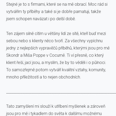
Stejné je to s firmami, které se na mě obrací. Moc rád si
vytvářím ty příběhy a také si je dobře pamatuji, takže
jsem schopen navázat i po delší době.
Ten zájem silně cítím u většiny lidí ze sítě, kteří buď mezi
sebou nebo s klienty něco tvoří. Za všechny vypíchnu
jedny z nejlepších vypravěčů příběhů, kterými jsou pro mě
Skondr a Miša Poppe v Cocumě. Ti ví přesně, co který
klient řeší, jací jsou, a myslím, že by to věděli i o půlnoci.
To samozřejmě potom vytváří kvalitní vztahy, komunity,
mnoho příležitostí a to nejen obchodních.
____________________________________________________________
Tato zamyšlení mi slouží k utříbení myšlenek a zároveň
jsou pro mě i tykadlem do světa k dalšímu možnému