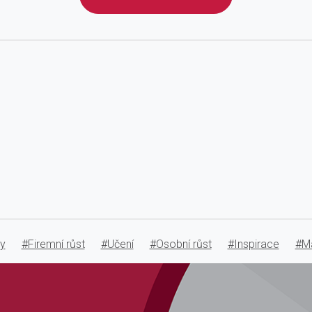
my
#Firemní růst
#Učení
#Osobní růst
#Inspirace
#Ma