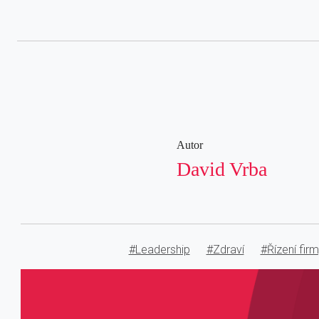
Autor
David Vrba
#Leadership
#Zdraví
#Řízení fir