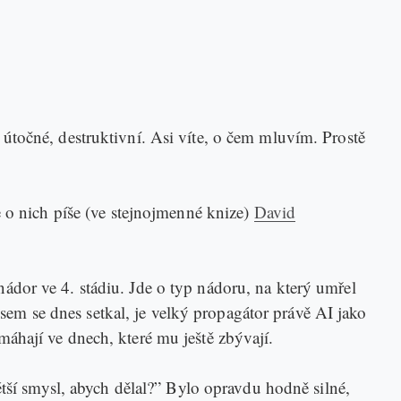
u útočné, destruktivní. Asi víte, o čem mluvím. Prostě
 o nich píše (ve stejnojmenné knize)
David
dor ve 4. stádiu. Jde o typ nádoru, na který umřel
jsem se dnes setkal, je velký propagátor právě AI jako
áhají ve dnech, které mu ještě zbývají.
tší smysl, abych dělal?” Bylo opravdu hodně silné,