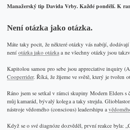
Manažerský tip Davida Vrby. Každé pondělí. K ran
Není otázka jako otázka.
Máte taky pocit, že některé otázky vás nabíjí, dodávají
není
otázka jako otázka
a ne všechny otázky jsou takzva
Kapitolou samou pro sebe jsou appreciative inquiry (A
Cooperrider
. Říká, že žijeme ve světě, který je tvořen 
Ráno jsem se setkal v rámci skupiny Modern Elders s 
můj kamarád, bývalý kolega a taky strejda. Glioblasto
nástroje vědomého (conscious) leadershipu a
vědomého
Když se o své diagnóze dozvěděl, první reakce byla: „