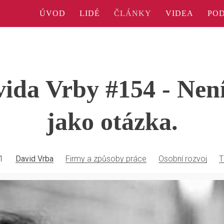
ÚVOD
LIDÉ
ČLÁNKY
VIDEA
PO
ida Vrby #154 - Nen
jako otázka.
1
David Vrba
Firmy a způsoby práce
Osobní rozvoj
T