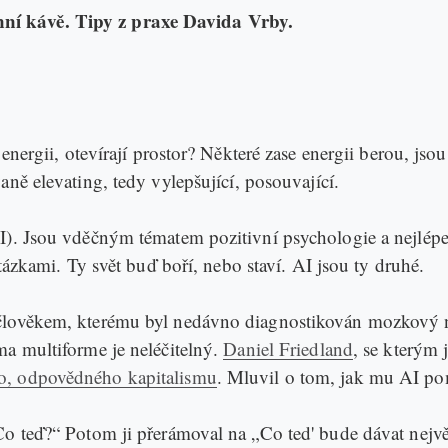
ní kávě. Tipy z praxe Davida Vrby.
 energii, otevírají prostor? Některé zase energii berou, jso
ně elevating, tedy vylepšující, posouvající.
I). Jsou vděčným tématem pozitivní psychologie a nejlépe
otázkami. Ty svět buď boří, nebo staví. AI jsou ty druhé.
člověkem, kterému byl nedávno diagnostikován mozkový ná
ma multiforme je neléčitelný.
Daniel Friedland
, se kterým 
, odpovědného kapitalismu
. Mluvil o tom, jak mu AI pom
Co teď?“ Potom ji přerámoval na „Co ted' bude dávat nejvě