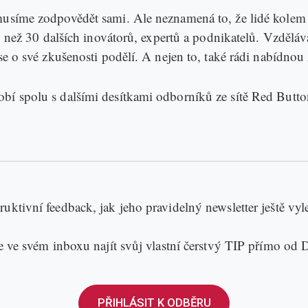
 musíme zodpovědět sami. Ale neznamená to, že lidé kole
pe, než 30 dalších inovátorů, expertů a podnikatelů. Vzděl
se o své zkušenosti podělí. A nejen to, také rádi nabídnou
bí spolu s dalšími desítkami odborníků ze sítě Red Butto
uktivní feedback, jak jeho pravidelný newsletter ještě vyl
te ve svém inboxu najít svůj vlastní čerstvý TIP přímo od 
PŘIHLÁSIT K ODBĚRU