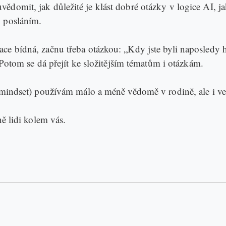
ědomit, jak důležité je klást dobré otázky v logice AI, 
o posláním.
ace bídná, začnu třeba otázkou: „Kdy jste byli naposledy
. Potom se dá přejít ke složitějším tématům i otázkám.
a mindset) používám málo a méně vědomě v rodině, ale i v
ně lidi kolem vás.