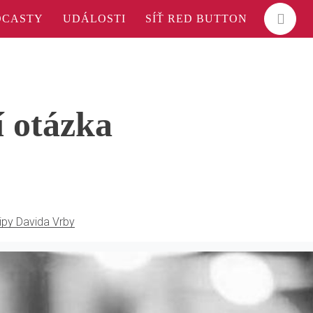
DCASTY
UDÁLOSTI
SÍŤ RED BUTTON
í otázka
ipy Davida Vrby