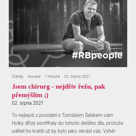
Články
Inovace
1 minuta
02. srpna 2021
Jsem chirurg - nejdřív řežu, pak
přemýšlím ;)
02. srpna 2021
To nejlepší z povídání s Tomášem Šebkem vám
Holky dRzý sestříhaly do tohoto delšího dílu, protože
udělat ho kratší už by bylo jako okrást vás. Výběr