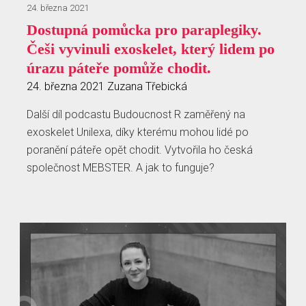
24. března 2021
Dostupná pomůcka pro paraplegiky.
Češi vyvinuli exoskelet, který lidem po
úrazu páteře pomůže chodit.
24. března 2021
Zuzana Třebická
Další díl podcastu Budoucnost R zaměřený na
exoskelet Unilexa, díky kterému mohou lidé po
poranění páteře opět chodit. Vytvořila ho česká
společnost MEBSTER. A jak to funguje?