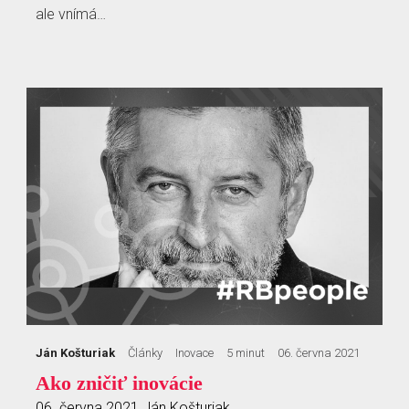
ale vnímá…
Ján Košturiak
Články
Inovace
5 minut
06. června 2021
Ako zničiť inovácie
06. června 2021
Ján Košturiak