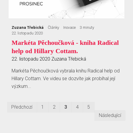
Zuzana Třebická
Články
Inovace
3 minuty
22. listopadu 2020
Markéta Pěchoučková - kniha Radical
help od Hillary Cottam.
22. listopadu 2020
Zuzana Třebická
Markéta Pěchoučková vybrala knihu Radical help od
Hillary Cottam. Ve videu se dozvíte jak probíhal její
výzkum...
První
Posledn
Předchozí
1
2
3
4
5
Následující