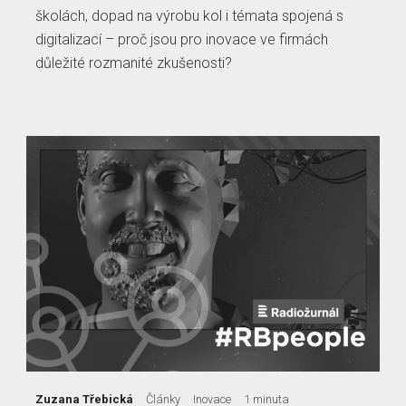
školách, dopad na výrobu kol i témata spojená s
digitalizací – proč jsou pro inovace ve firmách
důležité rozmanité zkušenosti?
Zuzana Třebická
Články
Inovace
1 minuta