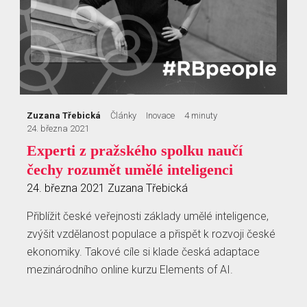
Zuzana Třebická
Články
Inovace
4 minuty
24. března 2021
Experti z pražského spolku naučí
čechy rozumět umělé inteligenci
24. března 2021
Zuzana Třebická
Přiblížit české veřejnosti základy umělé inteligence,
zvýšit vzdělanost populace a přispět k rozvoji české
ekonomiky. Takové cíle si klade česká adaptace
mezinárodního online kurzu Elements of AI.