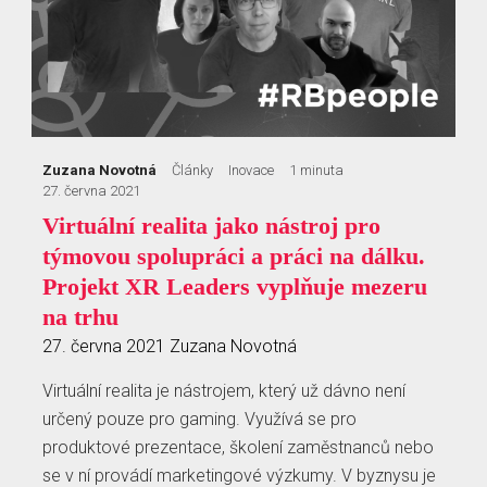
Zuzana Novotná
Články
Inovace
1 minuta
27. června 2021
Virtuální realita jako nástroj pro
týmovou spolupráci a práci na dálku.
Projekt XR Leaders vyplňuje mezeru
na trhu
27. června 2021
Zuzana Novotná
Virtuální realita je nástrojem, který už dávno není
určený pouze pro gaming. Využívá se pro
produktové prezentace, školení zaměstnanců nebo
se v ní provádí marketingové výzkumy. V byznysu je