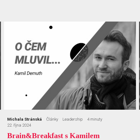
Michala Stránská
Články
Leadership
4 minuty
22. října 2024
Brain&Breakfast s Kamilem