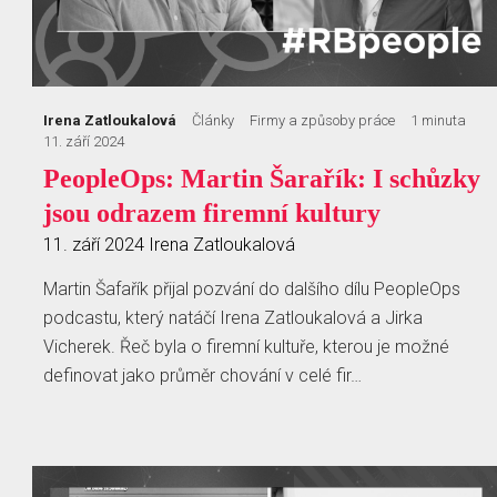
Irena Zatloukalová
Články
Firmy a způsoby práce
1 minuta
11. září 2024
PeopleOps: Martin Šarařík: I schůzky
jsou odrazem firemní kultury
11. září 2024
Irena Zatloukalová
Martin Šafařík přijal pozvání do dalšího dílu PeopleOps
podcastu, který natáčí Irena Zatloukalová a Jirka
Vicherek. Řeč byla o firemní kultuře, kterou je možné
definovat jako průměr chování v celé fir…