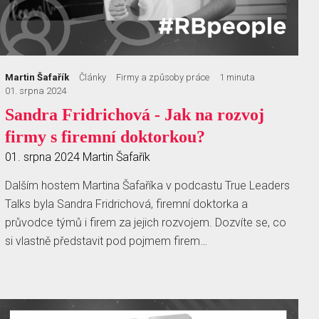
Martin Šafařík
Články
Firmy a způsoby práce
1 minuta
01. srpna 2024
Sandra Fridrichová - Jak na rozvoj
firmy s firemní doktorkou?
01. srpna 2024
Martin Šafařík
Dalším hostem Martina Šafaříka v podcastu True Leaders
Talks byla Sandra Fridrichová, firemní doktorka a
průvodce týmů i firem za jejich rozvojem. Dozvíte se, co
si vlastně představit pod pojmem firem…