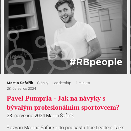
Martin Šafařík
Články
Leadership
1 minuta
23. července 2024
Pavel Pumprla - Jak na návyky s
bývalým profesionálním sportovcem?
23. července 2024
Martin Šafařík
Pozvání Martina Šafaříka do podcastu True Leaders Talks