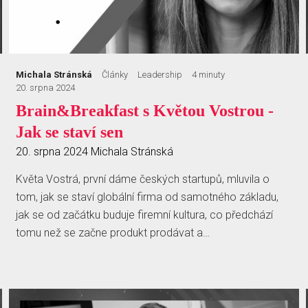
Michala Stránská
Články
Leadership
4 minuty
20. srpna 2024
Brain&Breakfast s Květou Vostrou -
Jak se staví sen
20. srpna 2024
Michala Stránská
Květa Vostrá, první dáme českých startupů, mluvila o
tom, jak se staví globální firma od samotného základu,
jak se od začátku buduje firemní kultura, co předchází
tomu než se začne produkt prodávat a…