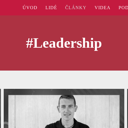
ÚVOD
LIDÉ
ČLÁNKY
VIDEA
PO
#Leadership