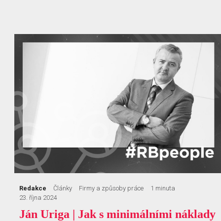
Redakce
Články
Firmy a způsoby práce
1 minuta
23. října 2024
Ján Uriga | Jak s minimálními náklady