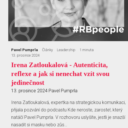
Pavel Pumprla
Články
Leadership
1 minuta
13. prosince 2024
Irena Zatloukalová - Autenticita,
reflexe a jak si nenechat vzít svou
jedinečnost
13. prosince 2024
Pavel Pumprla
Irena Zatloukalová, expertka na strategickou komunikaci,
přijala pozvání do podcastu Kde neroste, zaroste!, který
natáčí Pavel Pumprla. V rozhovoru uslyšíte, jestli je snazší
nasadit si masku nebo zůs…