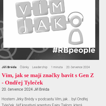
Jiří Bréda
Články
Leadership
1 minuta
20. července 2024
Vím, jak se mají značky bavit s Gen Z
- Ondřej Tyleček
20. července 2024
Jiří Bréda
Hostem Jirky Brédy v podcastu Vím, jak... byl Ondřej
Tyleček, šéf kreativní agentury Fairy Tailors, která