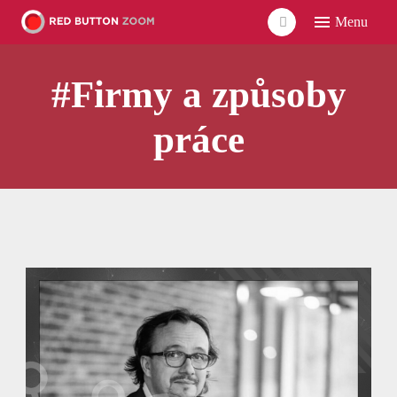
Menu
ÚVO
#Firmy a způsoby
LIDÉ
ČLÁ
práce
VID
POD
UDÁ
SÍŤ