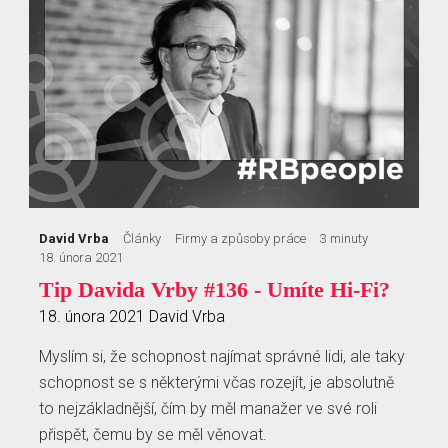
David Vrba
Články
Firmy a způsoby práce
3 minuty
18. února 2021
Tip Davida Vrby #136 - Umíte Hi-Fi?
18. února 2021
David Vrba
Myslím si, že schopnost najímat správné lidi, ale taky
schopnost se s některými včas rozejít, je absolutně
to nejzákladnější, čím by měl manažer ve své roli
přispět, čemu by se měl věnovat.