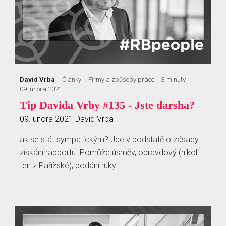
David Vrba
Články
Firmy a způsoby práce
3 minuty
09. února 2021
Tip Davida Vrby #135 - Jste darsha?
09. února 2021
David Vrba
ak se stát sympatickým? Jde v podstatě o zásady
získání rapportu. Pomůže úsměv, opravdový (nikoli
ten z Pařížské), podání ruky.