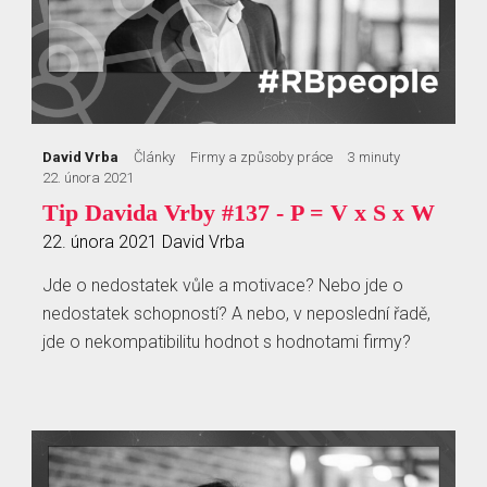
David Vrba
Články
Firmy a způsoby práce
3 minuty
22. února 2021
Tip Davida Vrby #137 - P = V x S x W
22. února 2021
David Vrba
Jde o nedostatek vůle a motivace? Nebo jde o
nedostatek schopností? A nebo, v neposlední řadě,
jde o nekompatibilitu hodnot s hodnotami firmy?