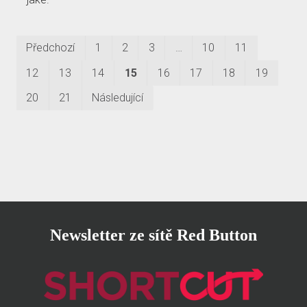
První
Pos
Předchozí
1
2
3
…
10
11
12
13
14
15
16
17
18
19
20
21
Následující
Newsletter ze sítě Red Button