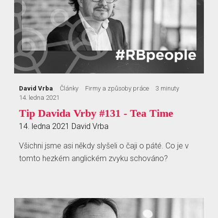
David Vrba
Články
Firmy a způsoby práce
3 minuty
14. ledna 2021
Tip Davida Vrby #131 - Tea Time
14. ledna 2021
David Vrba
Všichni jsme asi někdy slyšeli o čaji o páté. Co je v
tomto hezkém anglickém zvyku schováno?