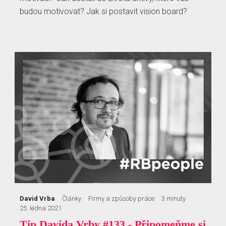
budou motivovat? Jak si postavit vision board?
David Vrba
Články
Firmy a způsoby práce
3 minuty
25. ledna 2021
Tip Davida Vrby #133 - Připomeňme si