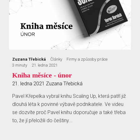
Zuzana Třebická
Články
Firmy a způsoby práce
3 minuty
21. ledna 2021
Kniha měsíce - únor
21. ledna 2021
Zuzana Třebická
Pavel Křepelka vybral knihu Scaling Up, která patří již
dlouhá léta k povinné výbavě podnikatele. Ve videu
se dozvíte proč Pavel knihu doporučuje a také třeba
to, že jí přeložili do češtiny...