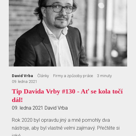
David Vrba
Články
Firmy a způsoby práce
3 minuty
09. ledna 2021
Tip Davida Vrby #130 - Ať se kola točí
dál!
09. ledna 2021
David Vrba
Rok 2020 byl opravdu jiný a mně pomohly dva
nástroje, aby byl vlastně velmi zajímavý. Přečtěte si
jaké.