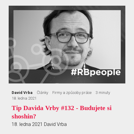
David Vrba
Články
Firmy a způsoby práce
3 minuty
18. ledna 2021
Tip Davida Vrby #132 - Budujete si
shoshin?
18. ledna 2021
David Vrba