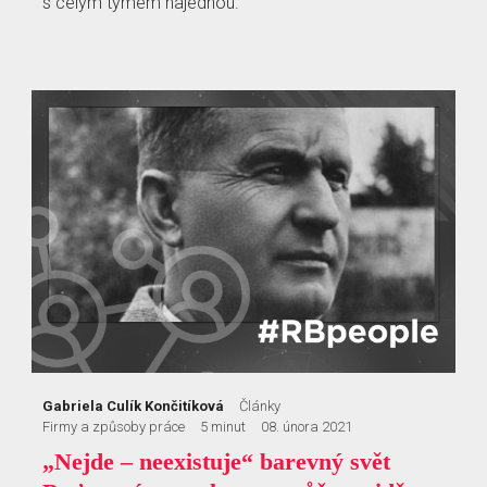
s celým týmem najednou.
Gabriela Culík Končitíková
Články
Firmy a způsoby práce
5 minut
08. února 2021
„Nejde – neexistuje“ barevný svět