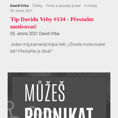
David Vrba
Články
Firmy a způsoby práce
3 minuty
05. února 2021
Tip Davida Vrby #134 - Přestaňte
motivovat!
05. února 2021
David Vrba
Jeden můj kamarád kdysi řekl: „Chcete motivované
lidi? Přestaňte je štvát.”