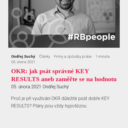
Ondřej Suchý
Články
Firmy a způsoby práce
1 minuta
05. února 2021
OKR: jak psát správné KEY
RESULTS aneb zaměřte se na hodnotu
05. února 2021
Ondřej Suchý
Proč je při využívání OKR důležité psát dobře KEY
RESULTS? Plány jsou vždy hypotézou.