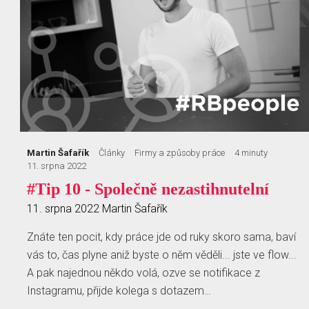
Martin Šafařík
Články
Firmy a způsoby práce
4 minuty
11. srpna 2022
#Tip 10 - Společně nezastihnutelní
11. srpna 2022
Martin Šafařík
Znáte ten pocit, kdy práce jde od ruky skoro sama, baví
vás to, čas plyne aniž byste o něm věděli... jste ve flow...
A pak najednou někdo volá, ozve se notifikace z
Instagramu, přijde kolega s dotazem…