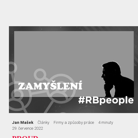
Jan Mašek
Články
Firmy a způsoby práce
4 minuty
29. července 2022