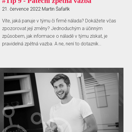
#Tip 9 - Páteční zpětná vazba
21. července 2022
Martin Šafařík
Víte, jaká panuje v týmu či firmě nálada? Dokážete včas
zpozorovat její změny? Jednoduchým a účinným
způsobem, jak informace o náladě v týmu získat, je
pravidelná zpětná vazba. A ne, není to dotazník…