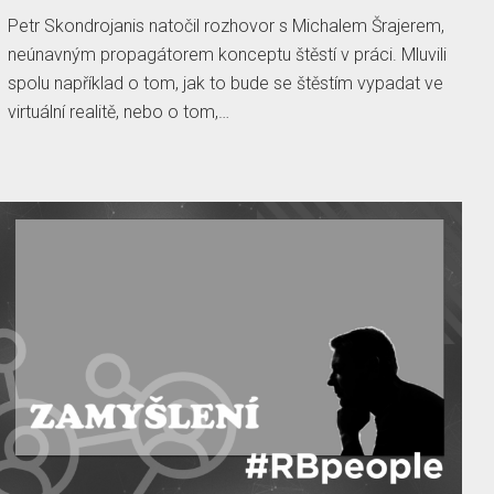
Petr Skondrojanis natočil rozhovor s Michalem Šrajerem,
neúnavným propagátorem konceptu štěstí v práci. Mluvili
spolu například o tom, jak to bude se štěstím vypadat ve
virtuální realitě, nebo o tom,…