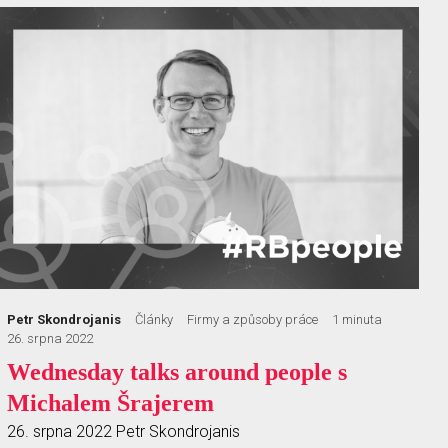
Petr Skondrojanis
Články
Firmy a způsoby práce
1 minuta
26. srpna 2022
Wednesday talks around people s
Michalem Šrajerem
26. srpna 2022
Petr Skondrojanis