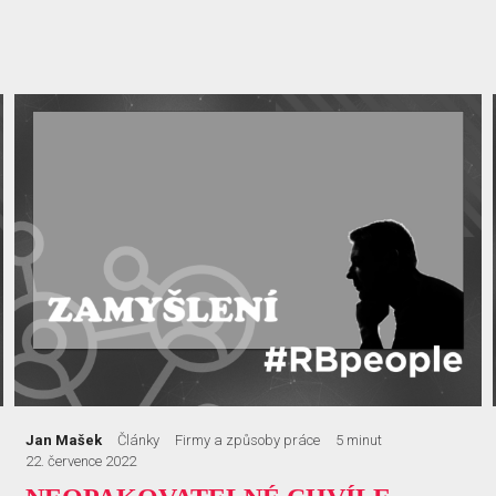
Jan Mašek
Články
Firmy a způsoby práce
5 minut
22. července 2022