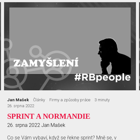
Jan Mašek
Články
Firmy a způsoby práce
3 minuty
26. srpna 2022
SPRINT A NORMANDIE
26. srpna 2022
Jan Mašek
Co se Vám vybaví, když se řekne sprint? Mně se, v