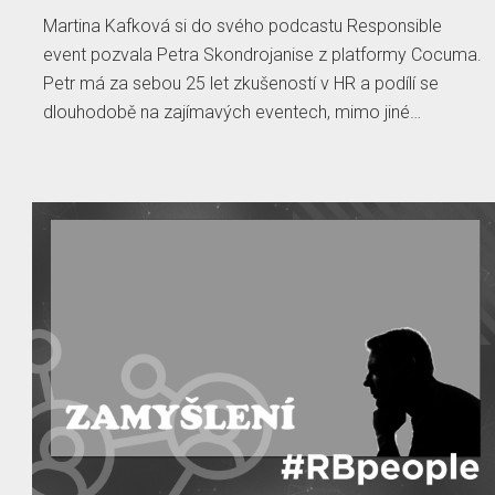
Martina Kafková si do svého podcastu Responsible
event pozvala Petra Skondrojanise z platformy Cocuma.
Petr má za sebou 25 let zkušeností v HR a podílí se
dlouhodobě na zajímavých eventech, mimo jiné…