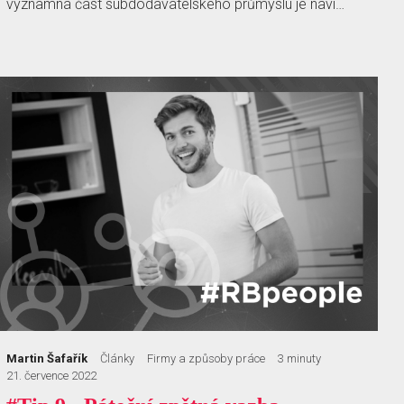
významná část subdodavatelského průmyslu je naví…
Martin Šafařík
Články
Firmy a způsoby práce
3 minuty
21. července 2022