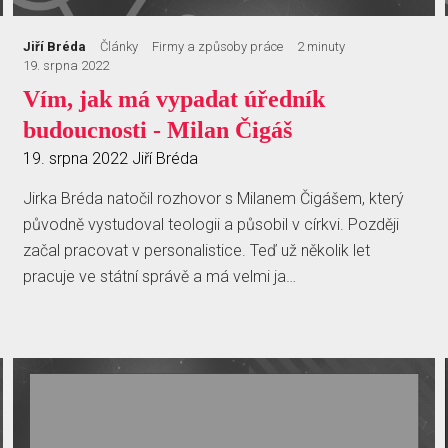
Jiří Bréda
Články
Firmy a způsoby práce
2 minuty
19. srpna 2022
Vím, jak má vypadat úředník
budoucnosti - Milan Čigáš
19. srpna 2022
Jiří Bréda
Jirka Bréda natočil rozhovor s Milanem Čigášem, který
původně vystudoval teologii a působil v církvi. Později
začal pracovat v personalistice. Teď už několik let
pracuje ve státní správě a má velmi ja…