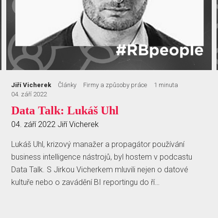
Jiří Vicherek
Články
Firmy a způsoby práce
1 minuta
04. září 2022
Data Talk: Lukáš Uhl
04. září 2022
Jiří Vicherek
Lukáš Uhl, krizový manažer a propagátor používání
business intelligence nástrojů, byl hostem v podcastu
Data Talk. S Jirkou Vicherkem mluvili nejen o datové
kultuře nebo o zavádění BI reportingu do ří…