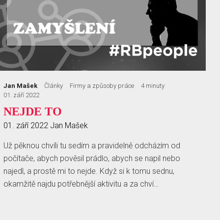
Jan Mašek
Články
Firmy a způsoby práce
4 minuty
01. září 2022
NEJDE TO
01. září 2022
Jan Mašek
Už pěknou chvíli tu sedím a pravidelně odcházím od
počítače, abych pověsil prádlo, abych se napil nebo
najedl, a prostě mi to nejde. Když si k tomu sednu,
okamžitě najdu potřebnější aktivitu a za chví…