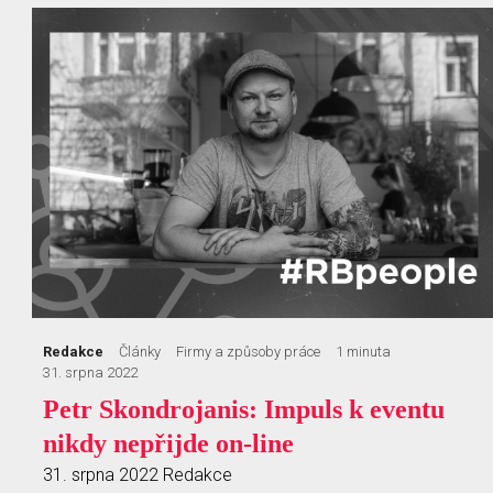
Redakce
Články
Firmy a způsoby práce
1 minuta
31. srpna 2022
Petr Skondrojanis: Impuls k eventu
nikdy nepřijde on-line
31. srpna 2022
Redakce