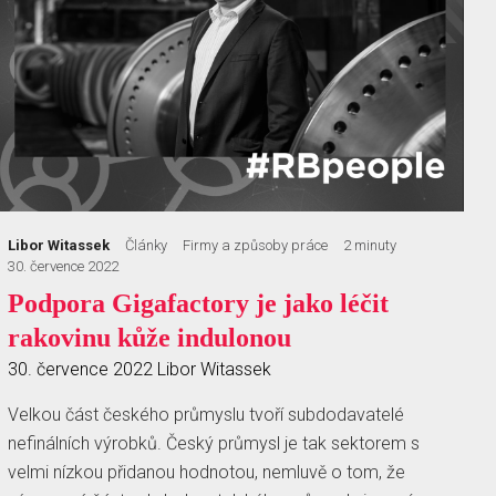
Libor Witassek
Články
Firmy a způsoby práce
2 minuty
30. července 2022
Podpora Gigafactory je jako léčit
rakovinu kůže indulonou
30. července 2022
Libor Witassek
Velkou část českého průmyslu tvoří subdodavatelé
nefinálních výrobků. Český průmysl je tak sektorem s
velmi nízkou přidanou hodnotou, nemluvě o tom, že