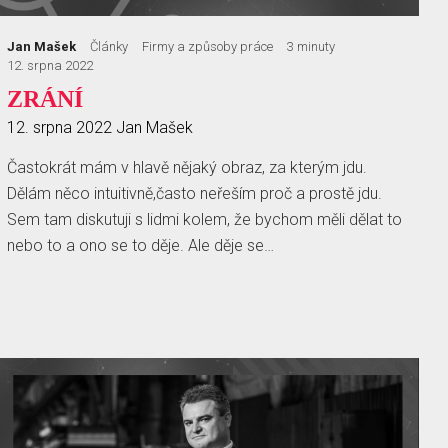
Jan Mašek
Články
Firmy a způsoby práce
3 minuty
12. srpna 2022
ZRÁNÍ
12. srpna 2022
Jan Mašek
Častokrát mám v hlavě nějaký obraz, za kterým jdu.
Dělám něco intuitivně,často neřeším proč a prostě jdu.
Sem tam diskutuji s lidmi kolem, že bychom měli dělat to
nebo to a ono se to děje. Ale děje se…