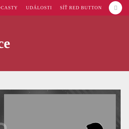
DCASTY
UDÁLOSTI
SÍŤ RED BUTTON
ce