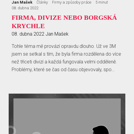
Jan Mašek
Články
Firmy a způsoby práce
5 minut
08. dubna 2022
FIRMA, DIVIZE NEBO BORGSKÁ
KRYCHLE
08. dubna 2022
Jan Mašek
Tohle téma mě provází opravdu dlouho. Už ve 3M
jsem se setkal s tím, že byla firma rozdělena do více
než třiceti divizí a každá fungovala velmi odděleně.
Problémy, které se čas od času objevovaly, spo…