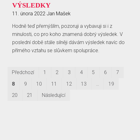
VÝSLEDKY
11. února 2022
Jan Mašek
Hodně teď přemýšlím, pozoruji a vybavuji si i z
minulosti, co pro koho znamená dobrý výsledek. V
poslední době stále silněji dávám výsledek navíc do
přímého vztahu se slůvkem spolupráce.
Prvn
Po
Předchozí
1
2
3
4
5
6
7
8
9
10
11
12
13
…
19
20
21
Následující