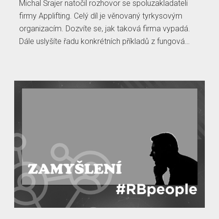
Michal Šrajer natočil rozhovor se spoluzakladateli
firmy Applifting. Celý díl je věnovaný tyrkysovým
organizacím. Dozvíte se, jak taková firma vypadá.
Dále uslyšíte řadu konkrétních příkladů z fungová…