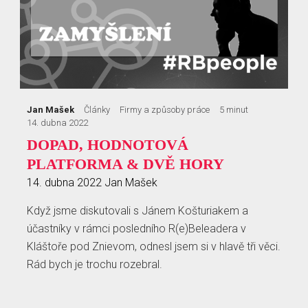
Jan Mašek
Články
Firmy a způsoby práce
5 minut
14. dubna 2022
DOPAD, HODNOTOVÁ
PLATFORMA & DVĚ HORY
14. dubna 2022
Jan Mašek
Když jsme diskutovali s Jánem Košturiakem a
účastníky v rámci posledního R(e)Beleadera v
Kláštoře pod Znievom, odnesl jsem si v hlavě tři věci.
Rád bych je trochu rozebral.