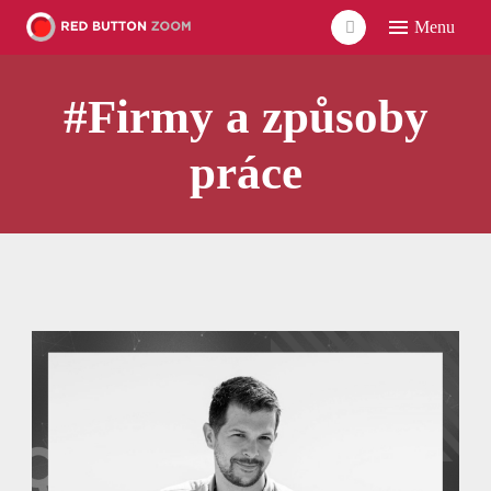
Menu
ÚVO
#Firmy a způsoby
LIDÉ
ČLÁ
práce
VID
POD
UDÁ
SÍŤ