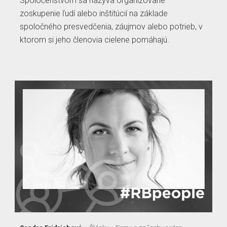
Spoločenstvom sa nazýva organizované
zoskupenie ľudí alebo inštitúcií na základe
spoločného presvedčenia, záujmov alebo potrieb, v
ktorom si jeho členovia cielene pomáhajú.