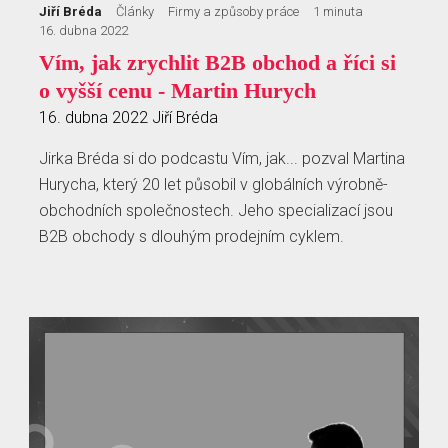
Jiří Bréda
Články
Firmy a způsoby práce
1 minuta
16. dubna 2022
Vím, jak zrychlit B2B obchod a říci si
o vyšší cenu - Martin Hurych
16. dubna 2022
Jiří Bréda
Jirka Bréda si do podcastu Vím, jak... pozval Martina
Hurycha, který 20 let působil v globálních výrobně-
obchodních společnostech. Jeho specializací jsou
B2B obchody s dlouhým prodejním cyklem.