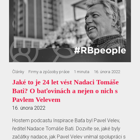
Články
Firmy a způsoby práce
1 minuta
16. února 2022
Jaké to je 24 let vést Nadaci Tomáše
Bati? O baťovinách a nejen o nich s
Pavlem Velevem
16. února 2022
Hostem podcastu Inspirace Baťa byl Pavel Velev,
ředitel Nadace Tomáše Bati. Dozvíte se, jaké byly
začátky nadace, jak Pavel Velev vnímal spolupráci s